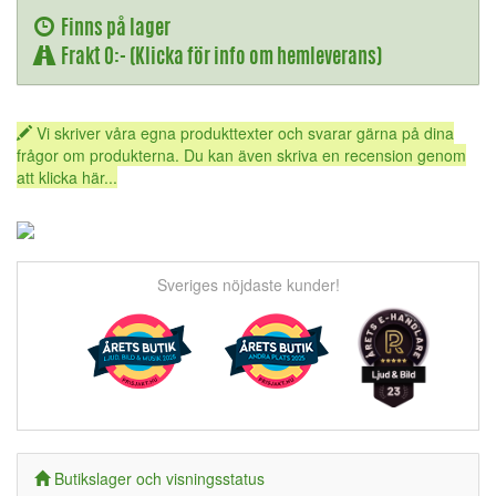
Finns på lager
Frakt 0:- (Klicka för info om hemleverans)
Vi skriver våra egna produkttexter och svarar gärna på dina
frågor om produkterna. Du kan även skriva en recension genom
att klicka här...
Sveriges nöjdaste kunder!
Butikslager och visningsstatus