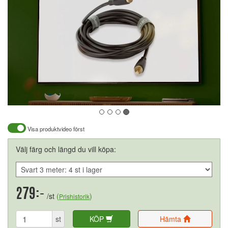
Visa produktvideo först
Välj färg och längd du vill köpa:
279:-
/st
(
)
Prishistorik
st
KÖP
Hämta