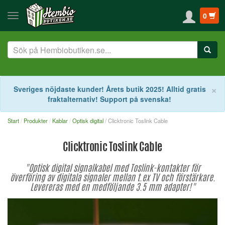
0
S
×
Sveriges nöjdaste kunder! Årets butik 2025! Alltid gratis
fraktalternativ! Support på svenska!
Start
Produkter
Kablar
Optisk digital
/ Clicktronic Toslink Cable
Clicktronic Toslink Cable
"Optisk digital signalkabel med Toslink-kontakter för
överföring av digitala signaler mellan t.ex TV och förstärkare.
Levereras med en medföljande 3.5 mm adapter!"