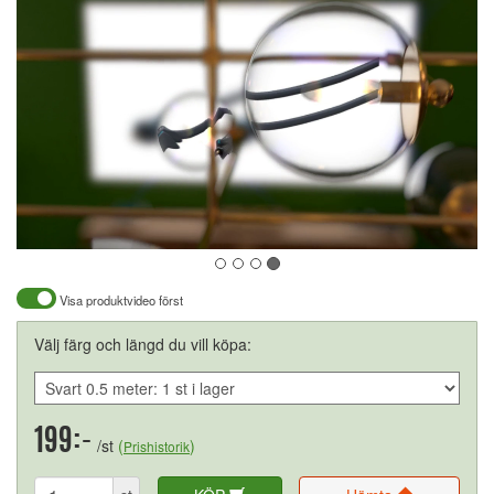
Visa produktvideo först
Välj färg och längd du vill köpa:
199:-
/st
(
)
Prishistorik