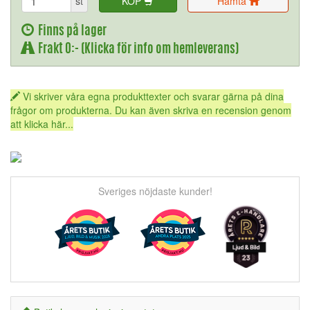
st
KÖP
Hämta
Finns på lager
Frakt 0:- (Klicka för info om hemleverans)
Vi skriver våra egna produkttexter och svarar gärna på dina
frågor om produkterna. Du kan även skriva en recension genom
att klicka här...
Sveriges nöjdaste kunder!