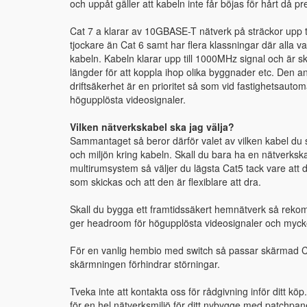
och uppåt gäller att kabeln inte får böjas för hårt då 
Cat 7 a klarar av 10GBASE-T nätverk på sträckor upp t
tjockare än Cat 6 samt har flera klassningar där alla v
kabeln. Kabeln klarar upp till 1000MHz signal och är s
längder för att koppla ihop olika byggnader etc. Den 
driftsäkerhet är en prioritet så som vid fastighetsautoma
högupplösta videosignaler.
Vilken nätverkskabel ska jag välja?
Sammantaget så beror därför valet av vilken kabel du
och miljön kring kabeln. Skall du bara ha en nätverkskab
multirumsystem så väljer du lägsta Cat5 tack vare att d
som skickas och att den är flexiblare att dra.
Skall du bygga ett framtidssäkert hemnätverk så rek
ger headroom för högupplösta videosignaler och mycket 
För en vanlig hembio med switch så passar skärmad Cat
skärmningen förhindrar störningar.
Tveka inte att kontakta oss för rådgivning inför ditt köp
för en hel nätverksmiljö för ditt nybygge med patchpa