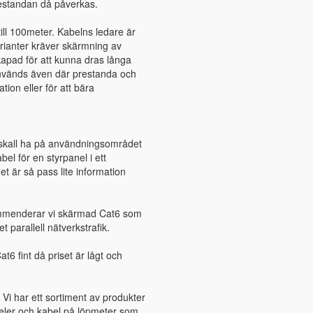
prestandan då påverkas.
ill 100meter. Kabelns ledare är
arianter kräver skärmning av
kapad för att kunna dras långa
används även där prestanda och
tion eller för att bära
 skall ha på användningsområdet
el för en styrpanel i ett
et är så pass lite information
ommenderar vi skärmad Cat6 som
parallell nätverkstrafik.
6 fint då priset är lågt och
. Vi har ett sortiment av produkter
neler och kabel på löpmeter som