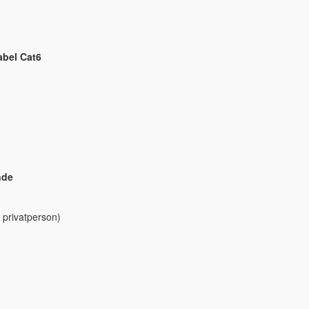
abel Cat6
nde
 privatperson)