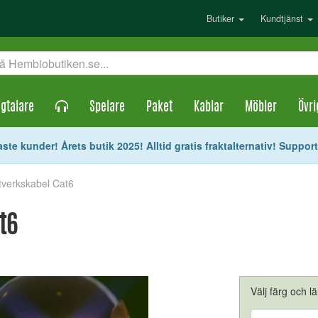
Butiker
Kundtjänst
gtalare
Spelare
Paket
Kablar
Möbler
Övri
ste kunder! Årets butik 2025! Alltid gratis fraktalternativ! Suppor
tverkskabel Cat6
t6
Välj färg och l