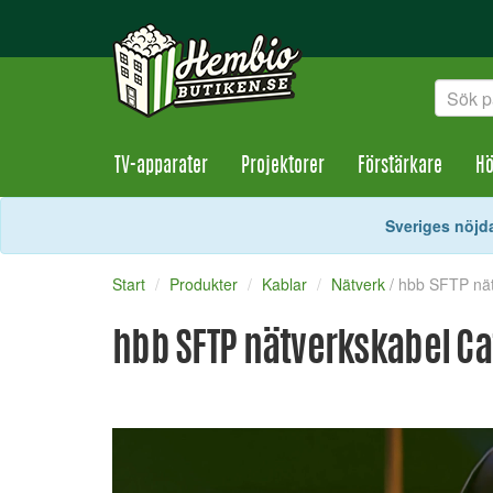
TV-apparater
Projektorer
Förstärkare
Hö
Sveriges nöjda
Start
Produkter
Kablar
Nätverk
/ hbb SFTP nä
hbb SFTP nätverkskabel Ca