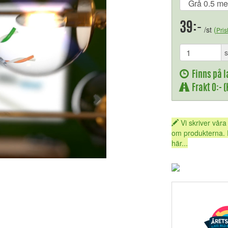
39:-
/st
(
Pris
s
Finns på l
Frakt 0:- 
Vi skriver våra
om produkterna. 
här...