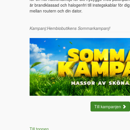
är brandklassad och halogenfri till instegskablar för d
mellan routern och din dator.
Kampanj:Hembiobutikens Sommarkampanj!
Till kampanjen
Till toppen