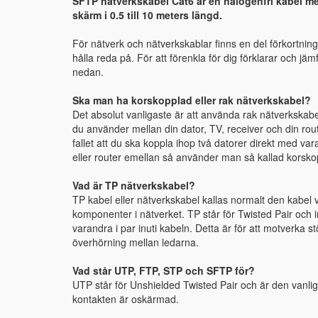
SFTP nätverkskabel Cat6 är en halogenfri kabel me
skärm i 0.5 till 10 meters längd.
För nätverk och nätverkskablar finns en del förkortninga
hålla reda på. För att förenkla för dig förklarar och j
nedan.
Ska man ha korskopplad eller rak nätverkskabel?
Det absolut vanligaste är att använda rak nätverkskabe
du använder mellan din dator, TV, receiver och din route
fallet att du ska koppla ihop två datorer direkt med va
eller router emellan så använder man så kallad korsko
Vad är TP nätverkskabel?
TP kabel eller nätverkskabel kallas normalt den kabel 
komponenter i nätverket. TP står för Twisted Pair och i
varandra i par inuti kabeln. Detta är för att motverka s
överhörning mellan ledarna.
Vad står UTP, FTP, STP och SFTP för?
UTP står för Unshielded Twisted Pair och är den vanli
kontakten är oskärmad.