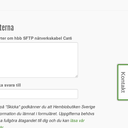
terna
rter om hbb SFTP nätverkskabel Cat6
Kontakt
a svara till
 på "Skicka" godkänner du att Hembiobutiken Sverige
ormation du lämnat i formuläret. Uppgifterna behövs
na fullgöra åtagandet till dig och du kan
läsa vår
är
.