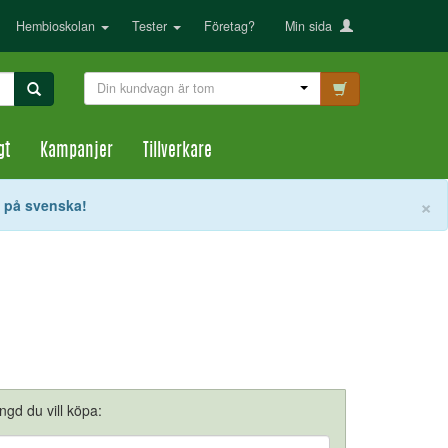
Hembioskolan
Tester
Företag?
Min sida
Din kundvagn är tom
gt
Kampanjer
Tillverkare
S
×
t på svenska!
ängd du vill köpa: