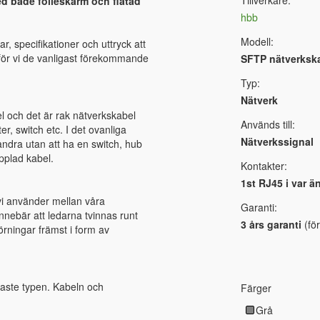
Tillverkare:
d både folieskärm och flätad
hbb
Modell:
r, specifikationer och uttryck att
ämför vi de vanligast förekommande
SFTP nätverksk
Typ:
Nätverk
l och det är rak nätverkskabel
Används till:
r, switch etc. I det ovanliga
Nätverkssignal
randra utan att ha en switch, hub
pplad kabel.
Kontakter:
1st RJ45 i var ä
vi använder mellan våra
Garanti:
nnebär att ledarna tvinnas runt
3 års garanti
(för
törningar främst i form av
gaste typen. Kabeln och
Färger
Grå