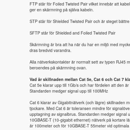
FTP står för Foiled Twisted Pair vilket innebär att kabel
ger en skärmning på själva kabeln.
STP står för Shielded Twisted Pair och är steget bätt
SFTP står för Shielded and Foiled Twisted Pair
Skärmning är bra att ha när du har en miljö med mycket 
dras bredvid varandra.
Alla nätverkskontakter är normalt sett av typen RJ45 
beroendes på skärmning ovan.
Vad är skillnaden mellan Cat 5e, Cat 6 och Cat 7 k
Cat 5e klarar upp till 1Gb/s och har fördelen att den är
Standarden medger signal upp till 100MHz
Cat 6 klarar av Gigabitnätverk (och lägre) skillnaden m
tjockare. Med Cat 6 är toleransen mindre för signalöve
upptagning av signalbrus. Standarden medger signal u
10GBASE-T (10-gigabit ethernet) nätverk på kortare 
är 100meter och för 10GBASE-T 55meter vid optimala f