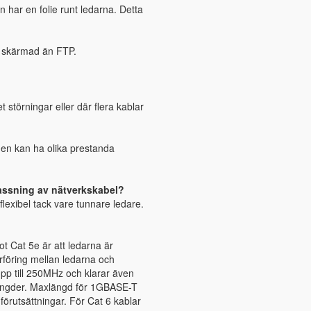
n har en folie runt ledarna. Detta
re skärmad än FTP.
störningar eller där flera kablar
men kan ha olika prestanda
lassning av nätverkskabel?
 flexibel tack vare tunnare ledare.
ot Cat 5e är att ledarna är
rföring mellan ledarna och
pp till 250MHz och klarar även
längder. Maxlängd för 1GBASE-T
örutsättningar. För Cat 6 kablar