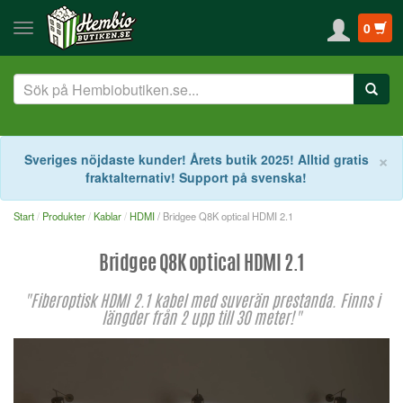
0
S
×
Sveriges nöjdaste kunder! Årets butik 2025! Alltid gratis
fraktalternativ! Support på svenska!
Start
Produkter
Kablar
HDMI
/ Bridgee Q8K optical HDMI 2.1
Bridgee Q8K optical HDMI 2.1
"Fiberoptisk HDMI 2.1 kabel med suverän prestanda. Finns i
längder från 2 upp till 30 meter!"