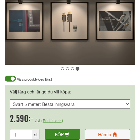
Visa produktvideo först
Välj färg och längd du vill köpa:
2.590:-
/st
(
)
Prishistorik
st
KÖP
Hämta