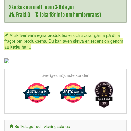
Skickas normalt inom 3-8 dagar
Frakt 0:- (Klicka för info om hemleverans)
Vi skriver våra egna produkttexter och svarar gärna på dina
frågor om produkterna. Du kan även skriva en recension genom
att klicka här...
Sveriges nöjdaste kunder!
Butikslager och visningsstatus