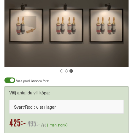
Visa produktvideo först
Välj antal du vill köpa:
Svart/Röd : 6 st i lager
425:-
495:-
/st
(
)
Prishistorik