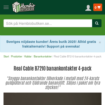
0
S
×
Sveriges nöjdaste kunder! Årets butik 2025! Alltid gratis
fraktalternativ! Support på svenska!
Start
Produkter
Kablar
Banankontakter
/ Real Cable B7210 banankontakter 4-pack
Real Cable B7210 banankontakter 4-pack
"Snygga banankontakter tillverkade i metall med 24-karats
guldpläterat och fjädrande bananstift. Säljes i paket om fyra
stycken!"