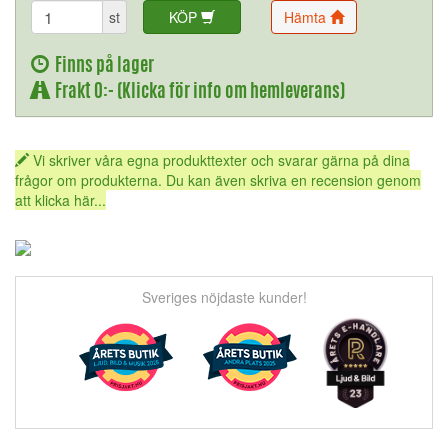
st
KÖP
Hämta
Finns på lager
Frakt 0:- (Klicka för info om hemleverans)
Vi skriver våra egna produkttexter och svarar gärna på dina
frågor om produkterna. Du kan även skriva en recension genom
att klicka här...
Sveriges nöjdaste kunder!