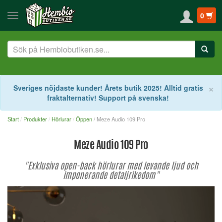
0
S
×
Sveriges nöjdaste kunder! Årets butik 2025! Alltid gratis
fraktalternativ! Support på svenska!
Start
Produkter
Hörlurar
Öppen
/ Meze Audio 109 Pro
Meze Audio 109 Pro
"Exklusiva open-back hörlurar med levande ljud och
imponerande detaljrikedom"