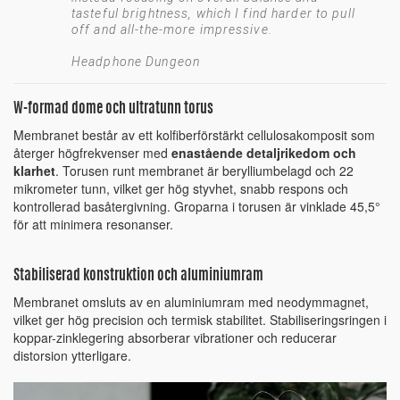
tasteful brightness, which I find harder to pull
off and all-the-more impressive.
Headphone Dungeon
W-formad dome och ultratunn torus
Membranet består av ett kolfiberförstärkt cellulosakomposit som
återger högfrekvenser med
enastående detaljrikedom och
klarhet
. Torusen runt membranet är berylliumbelagd och 22
mikrometer tunn, vilket ger hög styvhet, snabb respons och
kontrollerad basåtergivning. Groparna i torusen är vinklade 45,5°
för att minimera resonanser.
Stabiliserad konstruktion och aluminiumram
Membranet omsluts av en aluminiumram med neodymmagnet,
vilket ger hög precision och termisk stabilitet. Stabiliseringsringen i
koppar-zinklegering absorberar vibrationer och reducerar
distorsion ytterligare.