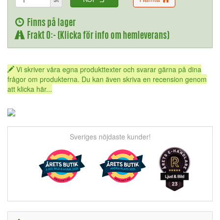
Finns på lager
Frakt 0:- (Klicka för info om hemleverans)
Vi skriver våra egna produkttexter och svarar gärna på dina
frågor om produkterna. Du kan även skriva en recension genom
att klicka här...
Sveriges nöjdaste kunder!