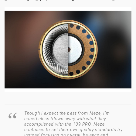
Though I expect the best from Meze, I’m
nonetheless blown away with what they
accomplished with the 109 PRO. Meze
continues to set their own quality standards by
instead focusing on overall balance and