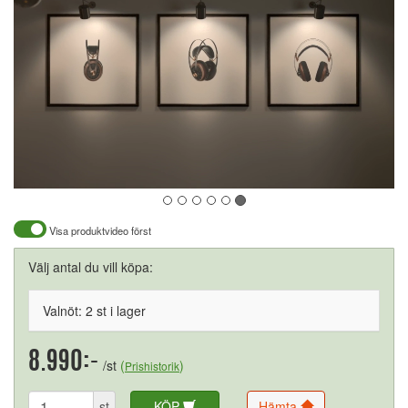
Visa produktvideo först
Välj antal du vill köpa:
Valnöt: 2 st i lager
8.990:-
/st
(
)
Prishistorik
st
KÖP
Hämta