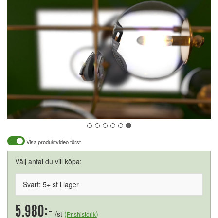
Visa produktvideo först
Välj antal du vill köpa:
Svart: 5+ st i lager
5.980:-
/st
(
)
Prishistorik