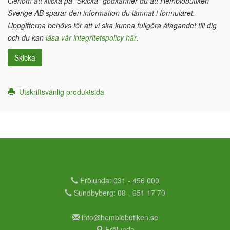
Genom att klicka på "Skicka" godkänner du att Hembiobutiken
Sverige AB sparar den information du lämnat i formuläret.
Uppgifterna behövs för att vi ska kunna fullgöra åtagandet till dig
och du kan
läsa vår integritetspolicy här
.
Skicka
Utskriftsvänlig produktsida
Frölunda: 031 - 456 000
Sundbyberg: 08 - 651 17 70
info@hembiobutiken.se
Frölunda