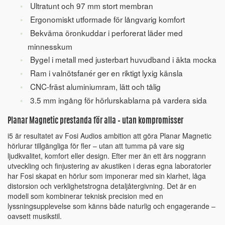
Ultratunt och 97 mm stort membran
Ergonomiskt utformade för långvarig komfort
Bekväma öronkuddar i perforerat läder med
minnesskum
Bygel i metall med justerbart huvudband i äkta mocka
Ram i valnötsfanér ger en riktigt lyxig känsla
CNC-fräst aluminiumram, lätt och tålig
3.5 mm ingång för hörlurskablarna på vardera sida
Planar Magnetic prestanda för alla – utan kompromisser
i5 är resultatet av Fosi Audios ambition att göra Planar Magnetic
hörlurar tillgängliga för fler – utan att tumma på vare sig
ljudkvalitet, komfort eller design. Efter mer än ett års noggrann
utveckling och finjustering av akustiken i deras egna laboratorier
har Fosi skapat en hörlur som imponerar med sin klarhet, låga
distorsion och verklighetstrogna detaljåtergivning. Det är en
modell som kombinerar teknisk precision med en
lyssningsupplevelse som känns både naturlig och engagerande –
oavsett musikstil.