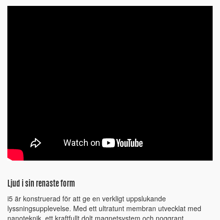
Ljud i sin renaste form
i5 är konstruerad för att ge en verkligt uppslukande
lyssningsupplevelse. Med ett ultratunt membran utvecklat med
nanoteknik, ett kraftfullt dolt magnetsystem och noggrant