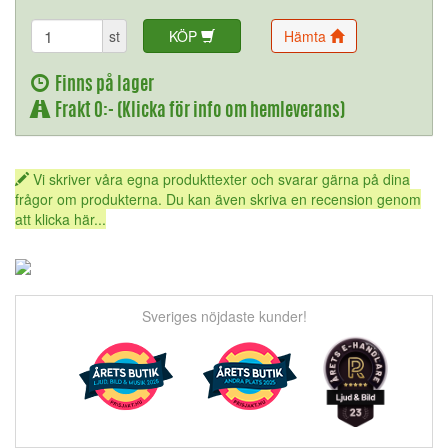
st
KÖP
Hämta
Finns på lager
Frakt 0:- (Klicka för info om hemleverans)
Vi skriver våra egna produkttexter och svarar gärna på dina
frågor om produkterna. Du kan även skriva en recension genom
att klicka här...
Sveriges nöjdaste kunder!