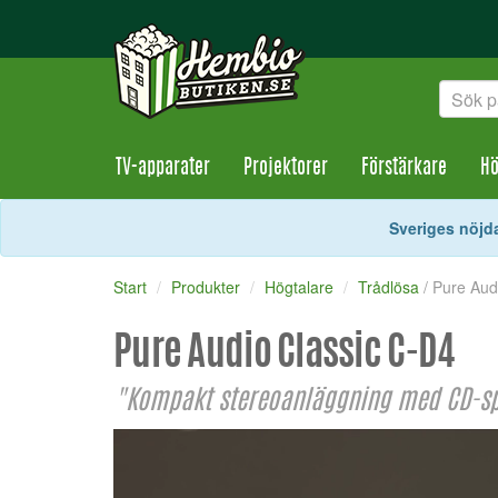
TV-apparater
Projektorer
Förstärkare
Hö
Sveriges nöjda
Start
Produkter
Högtalare
Trådlösa
/ Pure Aud
Pure Audio Classic C-D4
"Kompakt stereoanläggning med CD-spe