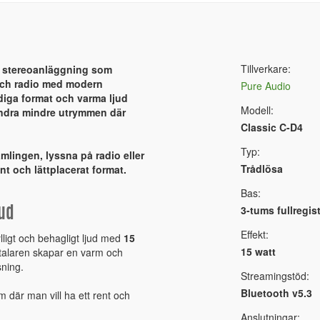
Tillverkare:
ll stereoanläggning som
och radio med modern
Pure Audio
diga format och varma ljud
Modell:
 andra mindre utrymmen där
Classic C-D4
Typ:
mlingen, lyssna på radio eller
Trådlösa
ant och lättplacerat format.
Bas:
3-tums fullregis
ud
Effekt:
lligt och behagligt ljud med
15
15 watt
gtalaren skapar en varm och
sning.
Streamingstöd:
Bluetooth v5.3
 där man vill ha ett rent och
Anslutningar: