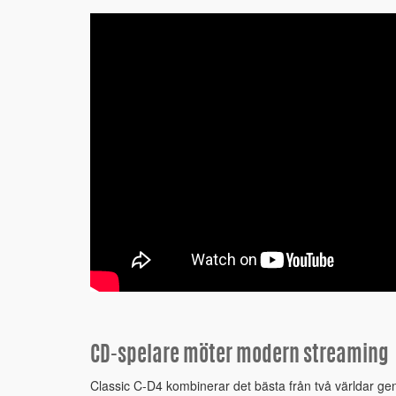
CD-spelare möter modern streaming
Classic C-D4 kombinerar det bästa från två världar g