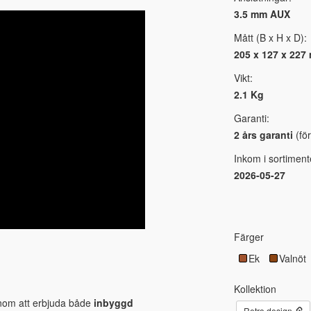
3.5 mm AUX
Mått (B x H x D):
205 x 127 x 227
Vikt:
2.1 Kg
Garanti:
2 års garanti
(för
Inkom i sortiment
2026-05-27
Färger
Ek
Valnöt
Kollektion
enom att erbjuda både
inbyggd
Retro design