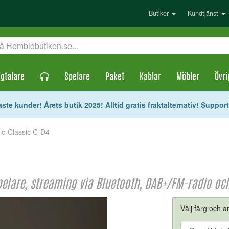
Butiker
Kundtjänst
gtalare
Spelare
Paket
Kablar
Möbler
Övri
ste kunder! Årets butik 2025! Alltid gratis fraktalternativ! Suppor
io Classic C-D4
lare, streaming via Bluetooth, DAB+/FM-radio och
Välj färg och an