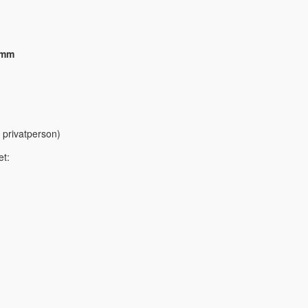
 mm
 privatperson)
et: