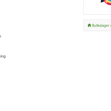
Butikslager 
o
ning