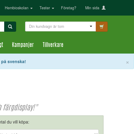
Hembioskolan
Tester
Företag?
Min sida
Din kundvagn är tom
gt
Kampanjer
Tillverkare
S
×
t på svenska!
 färgdisplay!"
tal du vill köpa: