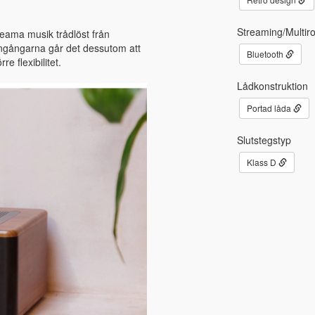
Streaming/Multir
reama musik trådlöst från
-ingångarna går det dessutom att
Bluetooth
e flexibilitet.
Lådkonstruktion
Portad låda
Slutstegstyp
Klass D