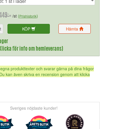
149:-
/st
(
)
Prishistorik
t
KÖP
Hämta
ager
(Klicka för info om hemleverans)
 egna produkttexter och svarar gärna på dina frågor
Du kan även skriva en recension genom att klicka
Sveriges nöjdaste kunder!