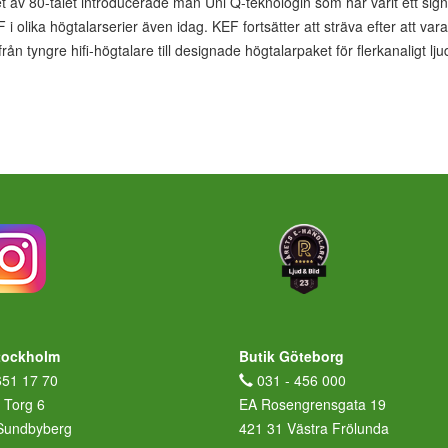
tet av 80-talet introducerade man Uni Q-teknologin som har varit ett si
 olika högtalarserier även idag. KEF fortsätter att sträva efter att var
 från tyngre hifi-högtalare till designade högtalarpaket för flerkanaligt lju
tockholm
Butik Göteborg
651 17 70
031 - 456 000
 Torg 6
EA Rosengrensgata 19
Sundbyberg
421 31 Västra Frölunda