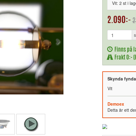
Vit: 2 st i lag
2.090:-
2
s
Finns på l
Frakt 0:- 
Skynda fynda –
Vit
Demoex
Detta är ett d