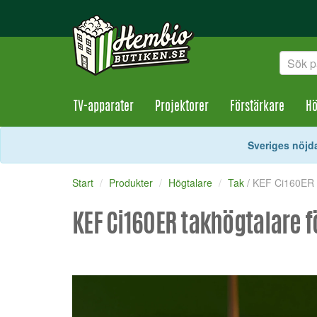
TV-apparater
Projektorer
Förstärkare
Hö
Sveriges nöjda
Start
Produkter
Högtalare
Tak
/ KEF Ci160ER 
KEF Ci160ER takhögtalare 