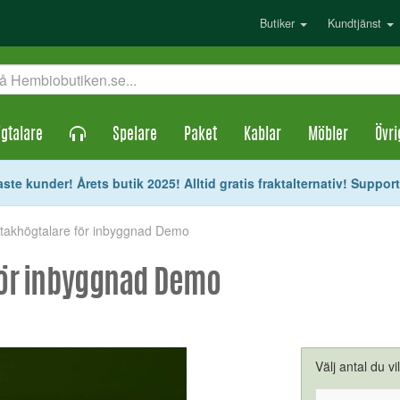
Butiker
Kundtjänst
gtalare
Spelare
Paket
Kablar
Möbler
Övri
ste kunder! Årets butik 2025! Alltid gratis fraktalternativ! Suppor
takhögtalare för inbyggnad Demo
för inbyggnad Demo
Välj antal du vi