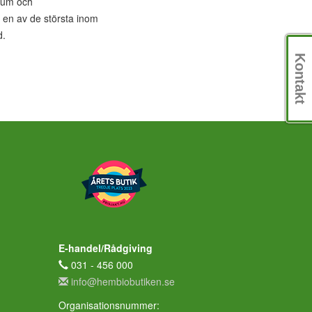
gnum och
a en av de största inom
d.
Kontakt
E-handel/Rådgiving
031 - 456 000
info@hembiobutiken.se
Organisationsnummer: