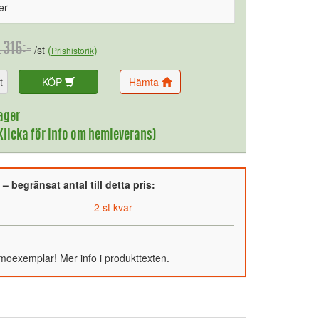
er
.316:-
/st
(
)
Prishistorik
t
KÖP
Hämta
ager
(Klicka för info om hemleverans)
 begränsat antal till detta pris:
2 st kvar
emoexemplar! Mer info i produkttexten.