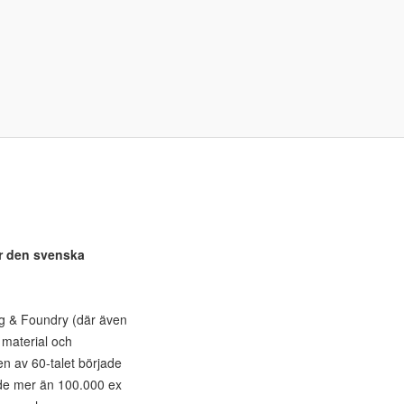
ör den svenska
ng & Foundry (där även
 material och
ten av 60-talet började
lde mer än 100.000 ex