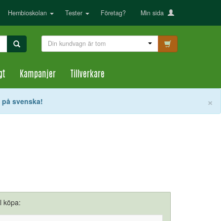
Hembioskolan
Tester
Företag?
Min sida
Din kundvagn är tom
gt
Kampanjer
Tillverkare
S
×
t på svenska!
ll köpa: