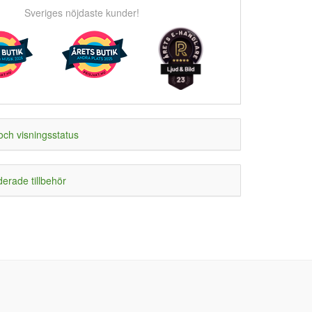
Sveriges nöjdaste kunder!
och visningsstatus
rade tillbehör