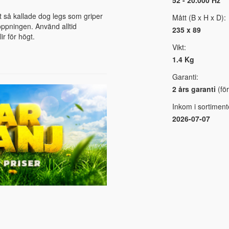
ut så kallade dog legs som griper
Mått (B x H x D):
öppningen. Använd alltid
235 x 89
ir för högt.
Vikt:
1.4 Kg
Garanti:
2 års garanti
(för
Inkom i sortiment
2026-07-07