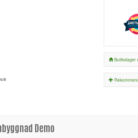
Butikslager 
hus
Rekommende
 inbyggnad Demo