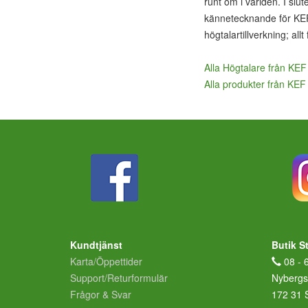
runt om i världen. I slu
kännetecknande för KEF i
högtalartillverkning; allt
Alla Högtalare från KEF
Alla produkter från KEF
Kundtjänst
Butik S
Karta/Öppettider
08 - 
Support/Returformulär
Nybergs
Frågor & Svar
172 31 