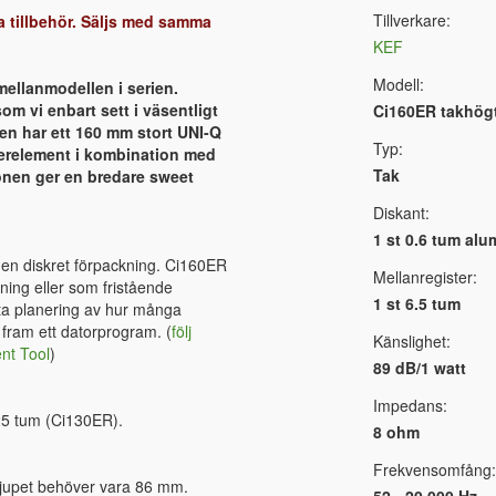
Tillverkare:
a tillbehör. Säljs med samma
KEF
Modell:
mellanmodellen i serien.
 vi enbart sett i väsentligt
Ci160ER takhög
en har ett 160 mm stort UNI-Q
Typ:
terelement i kombination med
Tak
onen ger en bredare sweet
Diskant:
1 st 0.6 tum al
 en diskret förpackning. Ci160ER
Mellanregister:
ing eller som fristående
1 st 6.5 tum
tta planering av hur många
 fram ett datorprogram. (
följ
Känslighet:
nt Tool
)
89 dB/1 watt
Impedans:
.25 tum (Ci130ER).
8 ohm
Frekvensomfång:
djupet behöver vara 86 mm.
52 - 20.000 Hz