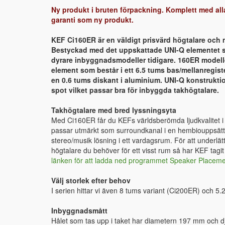
Ny produkt i bruten förpackning. Komplett med all
garanti som ny produkt.
KEF Ci160ER är en väldigt prisvärd högtalare och 
Bestyckad med det uppskattade UNI-Q elementet som
dyrare inbyggnadsmodeller tidigare. 160ER modell
element som består i ett 6.5 tums bas/mellanregis
en 0.6 tums diskant i aluminium. UNI-Q konstrukti
spot vilket passar bra för inbyggda takhögtalare.
Takhögtalare med bred lyssningsyta
Med Ci160ER får du KEFs världsberömda ljudkvalitet i
passar utmärkt som surroundkanal i en hembiouppsättn
stereo/musik lösning i ett vardagsrum. För att underlä
högtalare du behöver för ett visst rum så har KEF tagit
länken för att ladda ned programmet Speaker Placeme
Välj storlek efter behov
I serien hittar vi även 8 tums variant (Ci200ER) och 5
Inbyggnadsmått
Hålet som tas upp i taket har diametern 197 mm och 