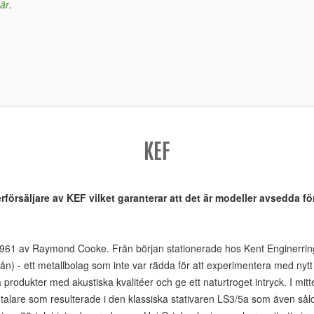
här
.
KEF
erförsäljare av KEF vilket garanterar att det är modeller avsedda f
 1961 av Raymond Cooke. Från början stationerade hos Kent Enginerri
) - ett metallbolag som inte var rädda för att experimentera med nytt
a produkter med akustiska kvalitéer och ge ett naturtroget intryck. I mit
gtalare som resulterade i den klassiska stativaren LS3/5a som även så