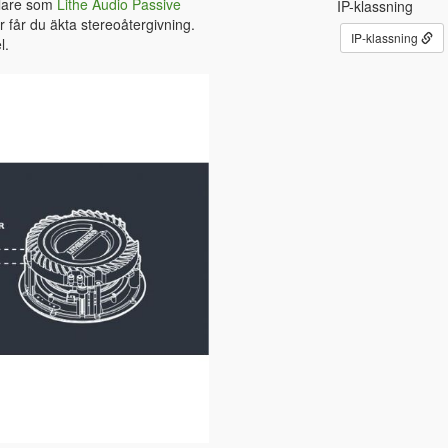
alare som
Lithe Audio Passive
IP-klassning
 får du äkta stereoåtergivning.
IP-klassning
l.