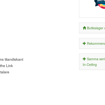
Butikslager 
Rekommende
s titandiskant
Samma serie
In-Ceiling
the Link
talare