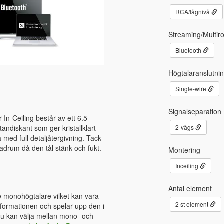
RCA/lågnivå
Streaming/Multir
Bluetooth
Högtalaranslutni
Single-wire
Signalseparation
In-Ceiling består av ett 6.5
ndiskant som ger kristallklart
2-vägs
 med full detaljåtergivning. Tack
badrum då den tål stänk och fukt.
Montering
Inceiling
Antal element
 monohögtalare vilket kan vara
2 st element
nformationen och spelar upp den i
du kan välja mellan mono- och