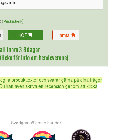
ingsvara
t
(
)
Prishistorik
t
KÖP
Hämta
alt inom 3-8 dagar
(Klicka för info om hemleverans)
 egna produkttexter och svarar gärna på dina frågor
Du kan även skriva en recension genom att klicka
Sveriges nöjdaste kunder!