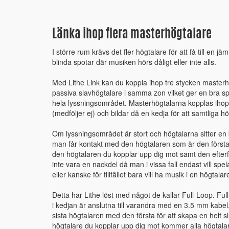
Länka ihop flera masterhögtalare
I större rum krävs det fler högtalare för att få till en j
blinda spotar där musiken hörs dåligt eller inte alls.
Med Lithe Link kan du koppla ihop tre stycken masterh
passiva slavhögtalare i samma zon vilket ger en bra sp
hela lyssningsområdet. Masterhögtalarna kopplas iho
(medföljer ej) och bildar då en kedja för att samtliga hö
Om lyssningsområdet är stort och högtalarna sitter en bi
man får kontakt med den högtalaren som är den första i
den högtalaren du kopplar upp dig mot samt den efterf
inte vara en nackdel då man i vissa fall endast vill spe
eller kanske för tillfället bara vill ha musik i en högtalar
Detta har Lithe löst med något de kallar Full-Loop. Ful
i kedjan är anslutna till varandra med en 3.5 mm kabe
sista högtalaren med den första för att skapa en helt s
högtalare du kopplar upp dig mot kommer alla högtalar