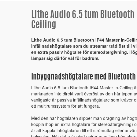
Lithe Audio 6.5 tum Bluetooth 
Ceiling
Lithe Audio 6.5 tum Bluetooth IP44 Master In-Ceili
infällnadshögtalare som du streamar trådlöst till 
en extra passiv högtalre för stereoåtergivning. Hö
lämpar sig därför väl för badrum.
Inbyggnadshögtalare med Bluetooth 
Lithe Audio 6.5 tum Bluetooth IP44 Master In-Ceiling 
marknaden inte direkt varit överöst av den här typen a
vanligaste är passiva infällnadshögtalare som kräver en
ett multirumssystem för att fungera.
Med den här högtalaren slipper man dragning av högtal
koppla ihop en extra högtalare för stereoåtergivning)
är att koppla inhögtalaren till ett strömuttag eller anv
belysning. När detta är gjort pairar man ihop högtalaren