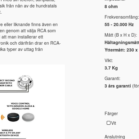
usik från nån av de hundratals
8 ohm
.
Frekvensomfång:
e eller liknande finns även en
55 - 20.000 Hz
ppen genom att välja RCA som
Mått (B x H x D):
att man installerar ett
Håltagningsmått
onik och därifrån drar en RCA-
ika typer av uttag från
Yttermått: 230 
Vikt:
3.7 Kg
Garanti:
3 års garanti
(för
Färger
Vit
Anslutning