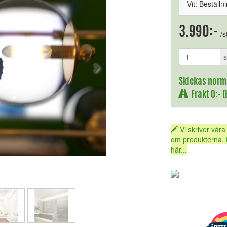
Vit: Beställn
3.990:-
/s
s
Skickas norm
Frakt 0:- 
Vi skriver våra
om produkterna. 
här...