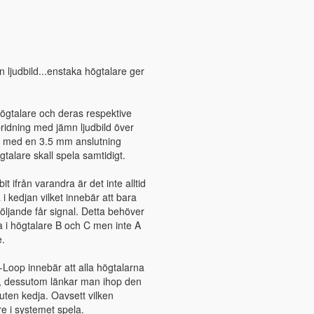
ämn ljudbild...enstaka högtalare ger
ögtalare och deras respektive
ridning med jämn ljudbild över
p med en 3.5 mm anslutning
gtalare skall spela samtidigt.
t ifrån varandra är det inte alltid
 kedjan vilket innebär att bara
öljande får signal. Detta behöver
la i högtalare B och C men inte A
e.
l-Loop innebär att alla högtalarna
l, dessutom länkar man ihop den
luten kedja. Oavsett vilken
e i systemet spela.