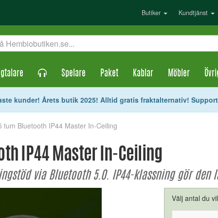
Butiker
Kundtjänst
gtalare
Spelare
Paket
Kablar
Möbler
Övri
ste kunder! Årets butik 2025! Alltid gratis fraktalternativ! Suppor
.5 tum Bluetooth IP44 Master In-Ceiling
oth IP44 Master In-Ceiling
ngstöd via Bluetooth 5.0. IP44-klassning gör den
Välj antal du vi