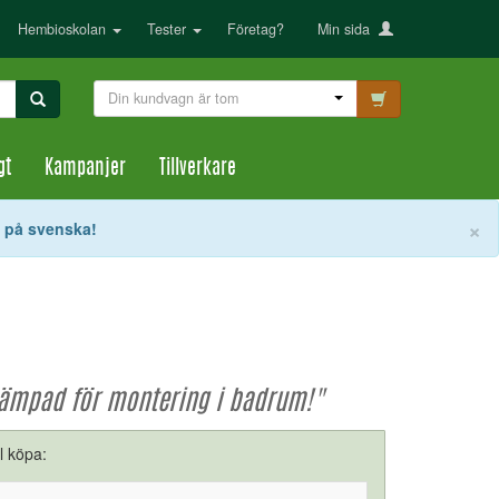
Hembioskolan
Tester
Företag?
Min sida
Din kundvagn är tom
gt
Kampanjer
Tillverkare
S
×
t på svenska!
 lämpad för montering i badrum!"
ll köpa: