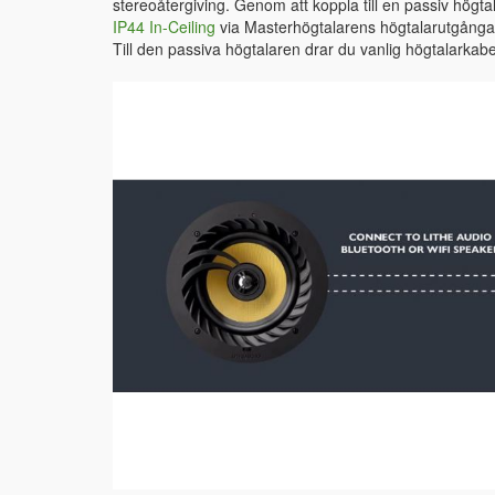
stereoåtergiving. Genom att koppla till en passiv högt
IP44 In-Ceiling
via Masterhögtalarens högtalarutgångar
Till den passiva högtalaren drar du vanlig högtalarkabe