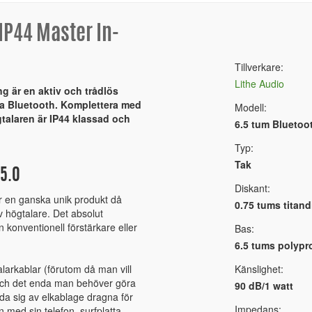
IP44 Master In-
Tillverkare:
Lithe Audio
ng är en aktiv och trådlös
via Bluetooth. Komplettera med
Modell:
gtalaren är IP44 klassad och
6.5 tum Bluetoot
Typ:
Tak
5.0
Diskant:
är en ganska unik produkt då
0.75 tums titand
v högtalare. Det absolut
 konventionell förstärkare eller
Bas:
6.5 tums polypr
arkablar (förutom då man vill
Känslighet:
 och det enda man behöver göra
90 dB/1 watt
ända sig av elkablage dragna för
Impedans:
 med sin telefon, surfplatta,