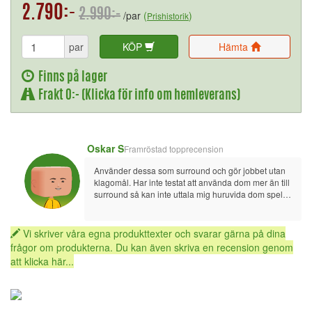
2.790:-
2.990:-
/par
(
)
Prishistorik
par
KÖP
Hämta
Finns på lager
Frakt 0:- (Klicka för info om hemleverans)
Oskar S
Framröstad topprecension
Använder dessa som surround och gör jobbet utan 
klagomål. Har inte testat att använda dom mer än till 
surround så kan inte uttala mig huruvida dom spelar 
i övrigt. Men vill man som jag ha en lite nättare 
surroundhögtalare så rekommenderar jag dessa.
Vi skriver våra egna produkttexter och svarar gärna på dina
frågor om produkterna. Du kan även skriva en recension genom
att klicka här...