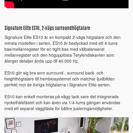
Signature Elite ES10, 2-vägs surroundhögtalare
Signature Elite ES10 är en kompakt 2-vägs högtalare och den
minsta modellen i serien. ES10 är bestyckad med ett 4-tums
bas/mellanregister för en tight bas med välbalanserat
mellanregister och den högupplösta Terylendiskanten som
återger detaljer ända upp till 40.000 Hz.
ES10 gör sig bra som surround-, surround back- och
heighthögtalare till hembiosystemet och matchar ljudbilden
perfekt mot de övriga högtalarna i Signature Elite-serien.
ES10 kan enkelt monteras på vägg tack vare det integrerade
nyckelhålsfästet och kan även via 1/4-tums gängan användas
med ett separat väggfäste för bättre justeringsmöjligheter.