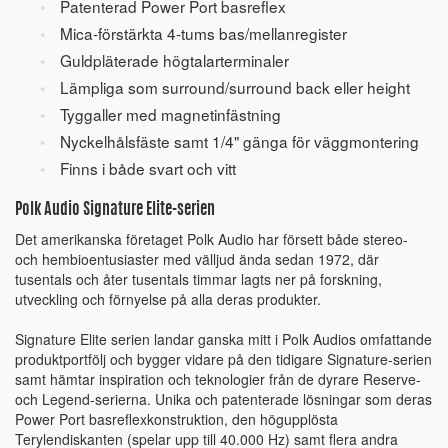
Patenterad Power Port basreflex
Mica-förstärkta 4-tums bas/mellanregister
Guldpläterade högtalarterminaler
Lämpliga som surround/surround back eller height
Tyggaller med magnetinfästning
Nyckelhålsfäste samt 1/4" gänga för väggmontering
Finns i både svart och vitt
Polk Audio Signature Elite-serien
Det amerikanska företaget Polk Audio har försett både stereo-
och hembioentusiaster med välljud ända sedan 1972, där
tusentals och åter tusentals timmar lagts ner på forskning,
utveckling och förnyelse på alla deras produkter.
Signature Elite serien landar ganska mitt i Polk Audios omfattande
produktportfölj och bygger vidare på den tidigare Signature-serien
samt hämtar inspiration och teknologier från de dyrare Reserve-
och Legend-serierna. Unika och patenterade lösningar som deras
Power Port basreflexkonstruktion, den högupplösta
Terylendiskanten (spelar upp till 40.000 Hz) samt flera andra