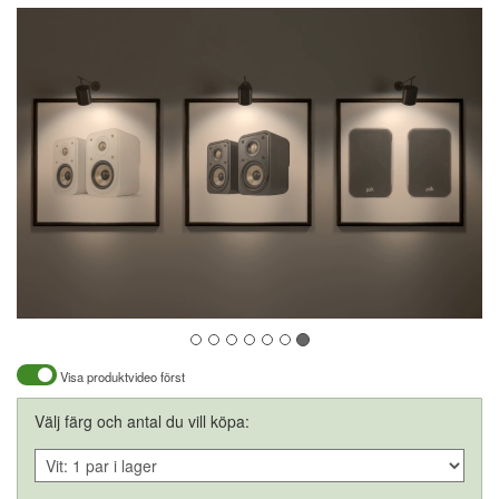
Visa produktvideo först
Välj färg och antal du vill köpa: