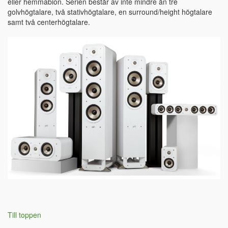
eller hemmabion. Serien består av inte mindre än tre
golvhögtalare, två stativhögtalare, en surround/height högtalare
samt två centerhögtalare.
Till toppen