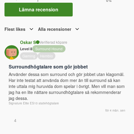
1
0%
Lämna recension
Flest likes
Alla recensioner
Oskar S
Verifierad köpare
Level 8
Surround Hound
Gaming
Hembio
Surroundhögtalare som gör jobbet
Använder dessa som surround och gör jobbet utan klagomål. 
Har inte testat att använda dom mer än till surround så kan 
inte uttala mig huruvida dom spelar i övrigt. Men vill man som 
jag ha en lite nättare surroundhögtalare så rekommenderar 
jag dessa.
Signature Elite ES10 stativhögtalare
för 4 mån. sen
4