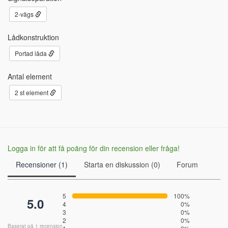
2-vägs
Lådkonstruktion
Portad låda
Antal element
2 st element
Logga in för att få poäng för din recension eller fråga!
Recensioner (1)
Starta en diskussion (0)
Forum
5
100%
5.0
4
0%
3
0%
2
0%
Baserat på 1 recension