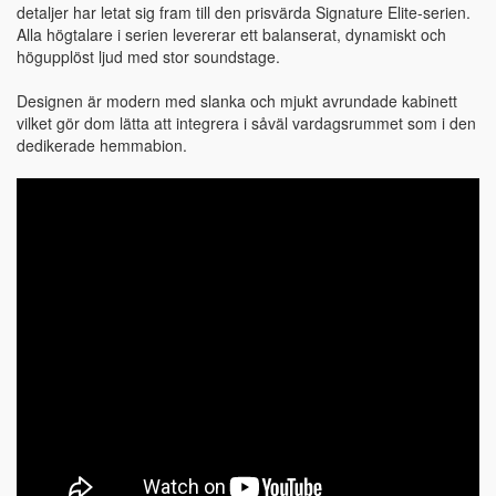
detaljer har letat sig fram till den prisvärda Signature Elite-serien.
Alla högtalare i serien levererar ett balanserat, dynamiskt och
högupplöst ljud med stor soundstage.
Designen är modern med slanka och mjukt avrundade kabinett
vilket gör dom lätta att integrera i såväl vardagsrummet som i den
dedikerade hemmabion.