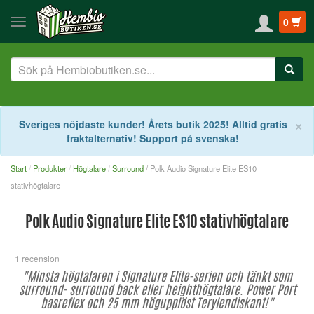
0
S
×
Sveriges nöjdaste kunder! Årets butik 2025! Alltid gratis
fraktalternativ! Support på svenska!
Start
Produkter
Högtalare
Surround
/ Polk Audio Signature Elite ES10
stativhögtalare
Polk Audio Signature Elite ES10 stativhögtalare
1 recension
"Minsta högtalaren i Signature Elite-serien och tänkt som
surround- surround back eller heighthögtalare. Power Port
basreflex och 25 mm högupplöst Terylendiskant!"