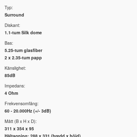
Typ:
Surround
Diskant:
1.1-tum Silk dome
Bas:
5.25-tum glasfiber
2 x 2.35-tum papp
Känslighet:
85dB
Impedans:
4 Ohm
Frekvensomfång:
60 - 20.000Hz (+/- 3dB)
Mått (B x H x D):
311 x 354 x 95
Håltagning: 288 x 331 (bredd x höjd)