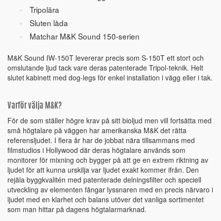
Tripolära
Sluten låda
Matchar M&K Sound 150-serien
M&K Sound IW-150T levererar precis som S-150T ett stort och
omslutande ljud tack vare deras patenterade Tripol-teknik. Helt
slutet kabinett med dog-legs för enkel installation i vägg eller i tak.
Varför välja M&K?
För de som ställer högre krav på sitt bioljud men vill fortsätta med
små högtalare på väggen har amerikanska M&K det rätta
referensljudet. I flera år har de jobbat nära tillsammans med
filmstudios i Hollywood där deras högtalare används som
monitorer för mixning och bygger på att ge en extrem riktning av
ljudet för att kunna urskilja var ljudet exakt kommer ifrån. Den
rejäla byggkvalitén med patenterade delningsfilter och speciell
utveckling av elementen fångar lyssnaren med en precis närvaro i
ljudet med en klarhet och balans utöver det vanliga sortimentet
som man hittar på dagens högtalarmarknad.