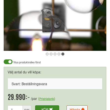
Visa produktvideo först
Välj antal du vill köpa:
Svart: Beställningsvara
29.990:-
/par
(
)
Prishistorik
par
KÖP
Hämta