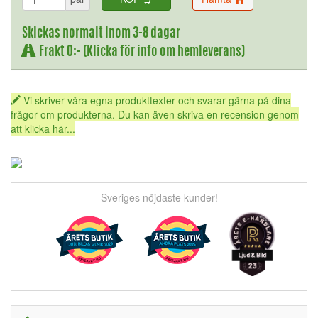
Skickas normalt inom 3-8 dagar
Frakt 0:- (Klicka för info om hemleverans)
Vi skriver våra egna produkttexter och svarar gärna på dina
frågor om produkterna. Du kan även skriva en recension genom
att klicka här...
Sveriges nöjdaste kunder!