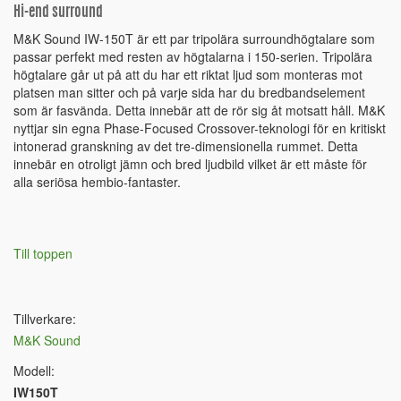
Hi-end surround
M&K Sound IW-150T är ett par tripolära surroundhögtalare som
passar perfekt med resten av högtalarna i 150-serien. Tripolära
högtalare går ut på att du har ett riktat ljud som monteras mot
platsen man sitter och på varje sida har du bredbandselement
som är fasvända. Detta innebär att de rör sig åt motsatt håll. M&K
nyttjar sin egna Phase-Focused Crossover-teknologi för en kritiskt
intonerad granskning av det tre-dimensionella rummet. Detta
innebär en otroligt jämn och bred ljudbild vilket är ett måste för
alla seriösa hembio-fantaster.
Till toppen
Tillverkare:
M&K Sound
Modell:
IW150T