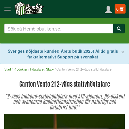
0
S
×
Sveriges nöjdaste kunder! Årets butik 2025! Alltid gratis
fraktalternativ! Support på svenska!
Start
Produkter
Högtalare
Stativ
/ Canton Vento 21 2-vägs stativhögtalare
Canton Vento 21 2-vägs stativhögtalare
"2-vägs highend-stativhögtalare med ATB-element, BC-diskant
och avancerad kabinettkonstruktion för naturligt och
detaljrikt ljud!"