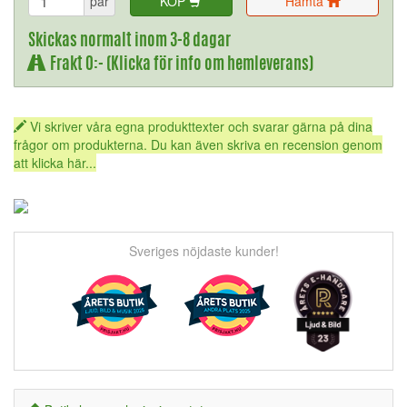
par
KÖP
Hämta
Skickas normalt inom 3-8 dagar
Frakt 0:- (Klicka för info om hemleverans)
Vi skriver våra egna produkttexter och svarar gärna på dina
frågor om produkterna. Du kan även skriva en recension genom
att klicka här...
Sveriges nöjdaste kunder!