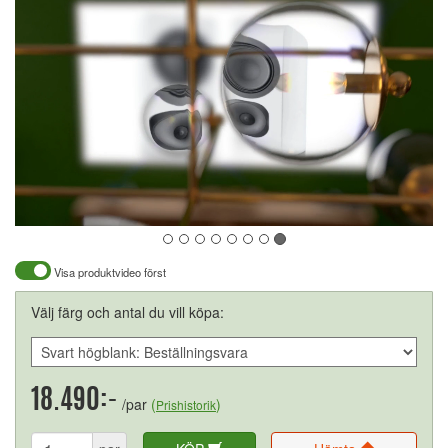
Visa produktvideo först
Välj färg och antal du vill köpa:
18.490:-
/par
(
)
Prishistorik