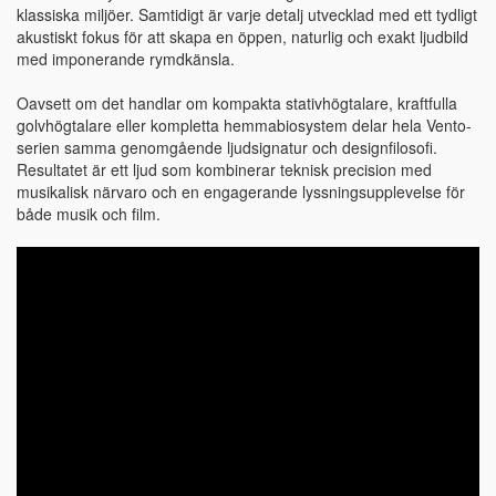
klassiska miljöer. Samtidigt är varje detalj utvecklad med ett tydligt
akustiskt fokus för att skapa en öppen, naturlig och exakt ljudbild
med imponerande rymdkänsla.
Oavsett om det handlar om kompakta stativhögtalare, kraftfulla
golvhögtalare eller kompletta hemmabiosystem delar hela Vento-
serien samma genomgående ljudsignatur och designfilosofi.
Resultatet är ett ljud som kombinerar teknisk precision med
musikalisk närvaro och en engagerande lyssningsupplevelse för
både musik och film.