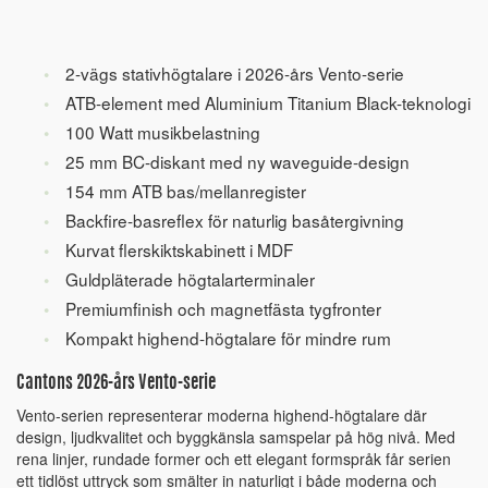
2-vägs stativhögtalare i 2026-års Vento-serie
ATB-element med Aluminium Titanium Black-teknologi
100 Watt musikbelastning
25 mm BC-diskant med ny waveguide-design
154 mm ATB bas/mellanregister
Backfire-basreflex för naturlig basåtergivning
Kurvat flerskiktskabinett i MDF
Guldpläterade högtalarterminaler
Premiumfinish och magnetfästa tygfronter
Kompakt highend-högtalare för mindre rum
Cantons 2026-års Vento-serie
Vento-serien representerar moderna highend-högtalare där
design, ljudkvalitet och byggkänsla samspelar på hög nivå. Med
rena linjer, rundade former och ett elegant formspråk får serien
ett tidlöst uttryck som smälter in naturligt i både moderna och