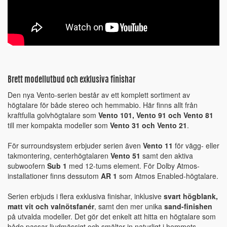
Brett modellutbud och exklusiva finishar
Den nya Vento-serien består av ett komplett sortiment av
högtalare för både stereo och hemmabio. Här finns allt från
kraftfulla golvhögtalare som
Vento 101, Vento 91 och Vento 81
till mer kompakta modeller som
Vento 31 och Vento 21
.
För surroundsystem erbjuder serien även
Vento 11
för vägg- eller
takmontering, centerhögtalaren
Vento 51
samt den aktiva
subwoofern
Sub 1
med 12-tums element. För Dolby Atmos-
installationer finns dessutom
AR 1
som Atmos Enabled-högtalare.
Serien erbjuds i flera exklusiva finishar, inklusive
svart högblank,
matt vit och valnötsfanér
, samt den mer unika
sand-finishen
på utvalda modeller. Det gör det enkelt att hitta en högtalare som
både passar ljudmässigt och smälter in naturligt i hemmets