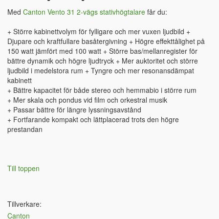
Med
Canton Vento 31 2-vägs stativhögtalare
får du:
+ Större kabinettvolym för fylligare och mer vuxen ljudbild +
Djupare och kraftfullare basåtergivning + Högre effekttålighet på
150 watt jämfört med 100 watt + Större bas/mellanregister för
bättre dynamik och högre ljudtryck + Mer auktoritet och större
ljudbild i medelstora rum + Tyngre och mer resonansdämpat
kabinett
+ Bättre kapacitet för både stereo och hemmabio i större rum
+ Mer skala och pondus vid film och orkestral musik
+ Passar bättre för längre lyssningsavstånd
+ Fortfarande kompakt och lättplacerad trots den högre
prestandan
Till toppen
Tillverkare:
Canton