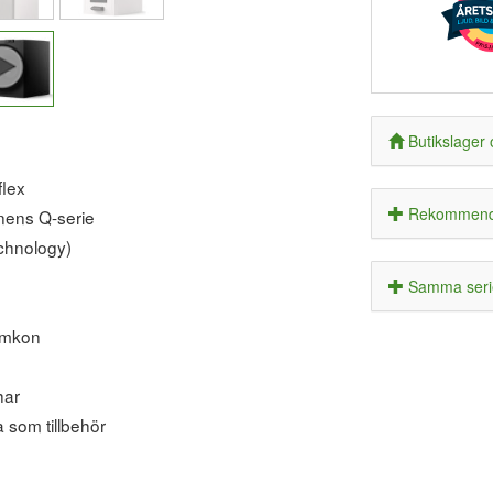
Butikslager 
flex
Rekommende
onens Q-serie
chnology)
Samma serie
umkon
har
a som tillbehör