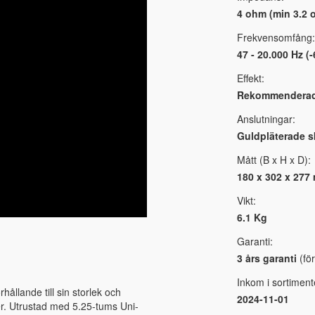
4 ohm (min 3.2 
Frekvensomfång:
47 - 20.000 Hz (
Effekt:
Rekommenderad f
Anslutningar:
Guldpläterade sk
Mått (B x H x D):
180 x 302 x 277
Vikt:
6.1 Kg
Garanti:
3 års garanti
(för
Inkom i sortiment
ållande till sin storlek och
2024-11-01
er. Utrustad med 5.25-tums Uni-