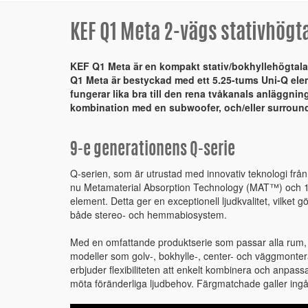
KEF Q1 Meta 2-vägs stativhögt
KEF Q1 Meta är en kompakt stativ/bokhyllehögtalar
Q1 Meta är bestyckad med ett 5.25-tums Uni-Q el
fungerar lika bra till den rena tvåkanals anläggnin
kombination med en subwoofer, och/eller surround
9-e generationens Q-serie
Q-serien, som är utrustad med innovativ teknologi frå
nu Metamaterial Absorption Technology (MAT™) och 1
element. Detta ger en exceptionell ljudkvalitet, vilket gör
både stereo- och hemmabiosystem.
Med en omfattande produktserie som passar alla rum, 
modeller som golv-, bokhylle-, center- och väggmonter
erbjuder flexibiliteten att enkelt kombinera och anpassa,
möta föränderliga ljudbehov. Färgmatchade galler ing