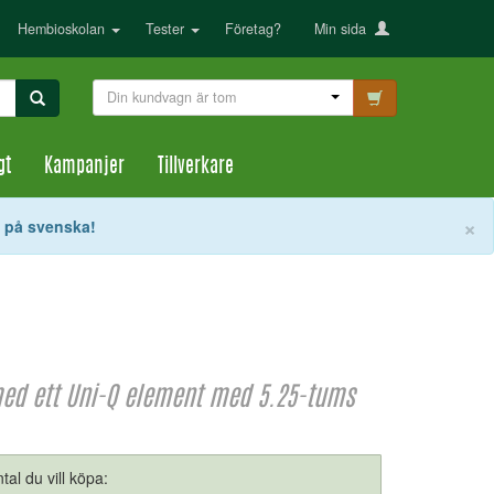
Hembioskolan
Tester
Företag?
Min sida
Din kundvagn är tom
gt
Kampanjer
Tillverkare
S
×
t på svenska!
med ett Uni-Q element med 5.25-tums
tal du vill köpa: