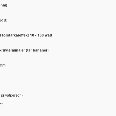
ohm)
-6dB)
örstärkareffekt 10 - 150 watt
ruvterminaler (tar bananer)
 mm
 privatperson)
et: