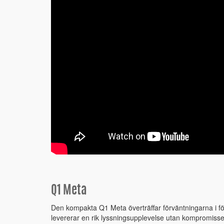
Q1 Meta
Den kompakta Q1 Meta överträffar förväntningarna i förh
levererar en rik lyssningsupplevelse utan kompromiss