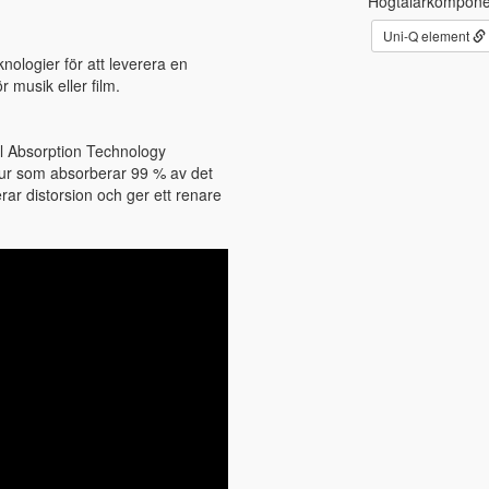
Högtalarkompone
Uni-Q element
nologier för att leverera en
 musik eller film.
al Absorption Technology
tur som absorberar 99 % av det
ar distorsion och ger ett renare