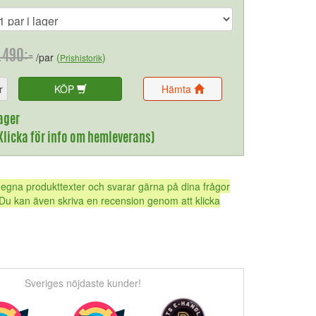
.490:-
/par
(
)
Prishistorik
r
KÖP
Hämta
ager
(Klicka för info om hemleverans)
 egna produkttexter och svarar gärna på dina frågor
Du kan även skriva en recension genom att klicka
Sveriges nöjdaste kunder!