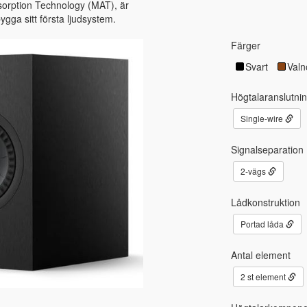
orption Technology (MAT), är
gga sitt första ljudsystem.
Färger
Svart
Valn
Högtalaranslutni
Single-wire
Signalseparation
2-vägs
Lådkonstruktion
Portad låda
Antal element
2 st element