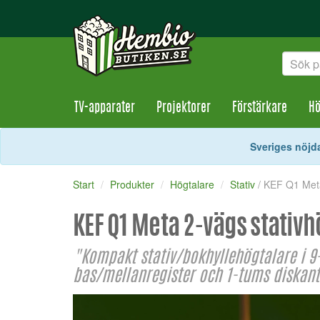
TV-apparater
Projektorer
Förstärkare
Hö
Sveriges nöjda
Start
Produkter
Högtalare
Stativ
/ KEF Q1 Meta
KEF Q1 Meta 2-vägs stativh
"Kompakt stativ/bokhyllehögtalare i 9
bas/mellanregister och 1-tums diskan