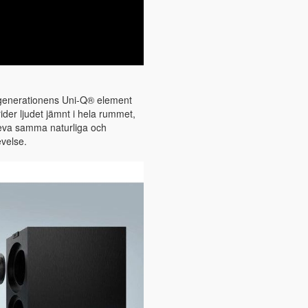
e generationens Uni-Q® element
er ljudet jämnt i hela rummet,
ppleva samma naturliga och
evelse.