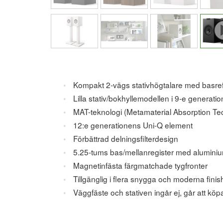
Kompakt 2-vägs stativhögtalare med basre
Lilla stativ/bokhyllemodellen i 9-e generati
MAT-teknologi (Metamaterial Absorption Te
12:e generationens Uni-Q element
Förbättrad delningsfilterdesign
5.25-tums bas/mellanregister med alumini
Magnetinfästa färgmatchade tygfronter
Tillgänglig i flera snygga och moderna finis
Väggfäste och stativen ingår ej, går att köp