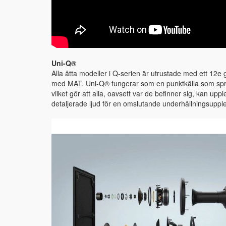
Uni-Q®
Alla åtta modeller i Q-serien är utrustade med ett 12
med MAT. Uni-Q® fungerar som en punktkälla som sprid
vilket gör att alla, oavsett var de befinner sig, kan u
detaljerade ljud för en omslutande underhållningsuppl