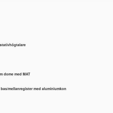
stativhögtalare
ium dome med MAT
 bas/mellanregister med aluminiumkon