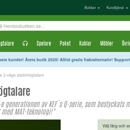
Butiker
Kundtjänst
gtalare
Spelare
Paket
Kablar
Möbler
Övri
ste kunder! Årets butik 2025! Alltid gratis fraktalternativ! Suppor
 2-vägs stativhögtalare
ögtalare
-e generationen av KEF´s Q-serie, som bestyckats 
t med MAT-teknologi!"
Välj färg och an