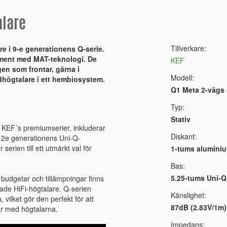
alare
Tillverkare:
e i 9-e generationens Q-serie.
ement med MAT-teknologi. De
KEF
gen som frontar, gärna i
Modell:
högtalare i ett hembiosystem.
Q1 Meta 2-vägs 
Typ:
Stativ
n KEF´s premiumserier, inkluderar
Diskant:
2e generationens Uni-Q-
 serien till ett utmärkt val för
1-tums alumin
Bas:
5.25-tums Uni-Q
budgetar och tillämpningar finns
ade HiFi-högtalare. Q-serien
Känslighet:
 vilket gör den perfekt för att
87dB (2.83V/1m)
år med högtalarna.
Impedans: