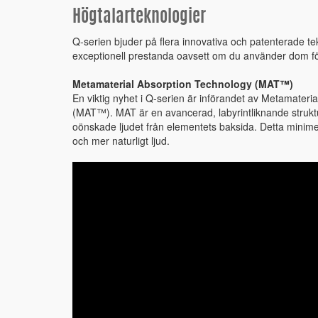
Högtalarteknologier
Q-serien bjuder på flera innovativa och patenterade tek
exceptionell prestanda oavsett om du använder dom för
Metamaterial Absorption Technology (MAT™)
En viktig nyhet i Q-serien är införandet av Metamateri
(MAT™). MAT är en avancerad, labyrintliknande struk
oönskade ljudet från elementets baksida. Detta minimer
och mer naturligt ljud.