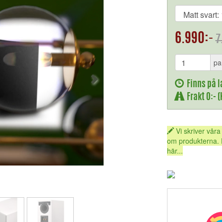
6.990:-
7
pa
Finns på l
Frakt 0:- 
Vi skriver våra
om produkterna. 
här...