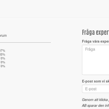
Fråga exper
orum
Fråga våra expe
67%
33%
0%
0%
0%
E-post som vi sk
Genom att klicka
AB sparar den inf