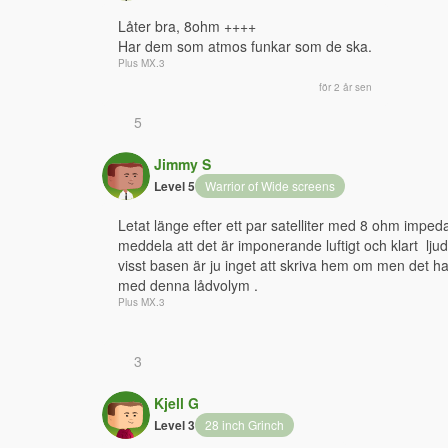
Låter bra, 8ohm ++++ 
Har dem som atmos funkar som de ska.
Plus MX.3
för 2 år sen
5
Jimmy S
Level 5
Warrior of Wide screens
Letat länge efter ett par satelliter med 8 ohm impeda
meddela att det är imponerande luftigt och klart  lju
visst basen är ju inget att skriva hem om men det had
med denna lådvolym .
Plus MX.3
3
Kjell G
Level 3
28 inch Grinch