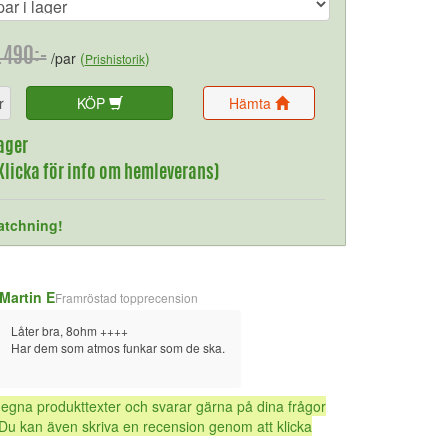
.490:-
/par
(
)
Prishistorik
r
KÖP
Hämta
ager
(Klicka för info om hemleverans)
atchning!
Martin E
Framröstad topprecension
Låter bra, 8ohm ++++ 
Har dem som atmos funkar som de ska.
 egna produkttexter och svarar gärna på dina frågor
Du kan även skriva en recension genom att klicka