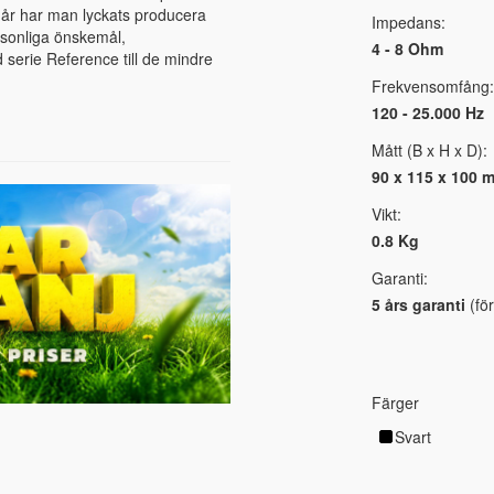
0 år har man lyckats producera
Impedans:
ersonliga önskemål,
4 - 8 Ohm
d serie Reference till de mindre
Frekvensomfång:
120 - 25.000 Hz
Mått (B x H x D):
90 x 115 x 100 
Vikt:
0.8 Kg
Garanti:
5 års garanti
(för
Färger
Svart