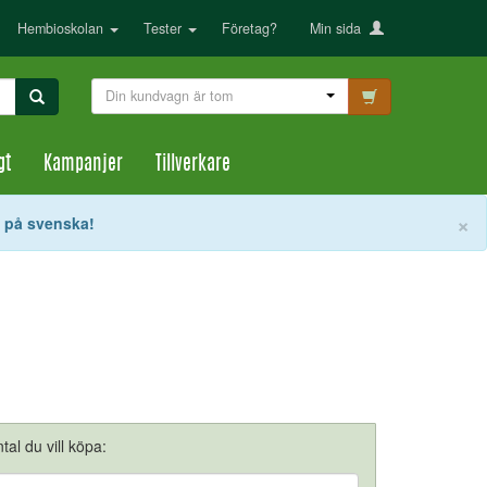
Hembioskolan
Tester
Företag?
Min sida
Din kundvagn är tom
gt
Kampanjer
Tillverkare
S
×
t på svenska!
tal du vill köpa: