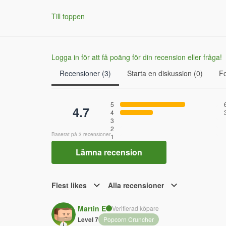
Till toppen
Logga in för att få poäng för din recension eller fråga!
Recensioner (3)
Starta en diskussion (0)
F
5
4.7
4
3
2
Baserat på 3 recensioner
1
Lämna recension
Flest likes
Alla recensioner
Martin E
Verifierad köpare
Level 7
Popcorn Cruncher