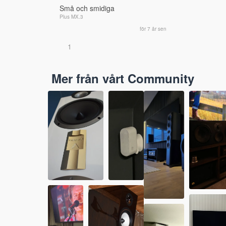
Små och smidiga
Plus MX.3
för 7 år sen
1
Mer från vårt Community