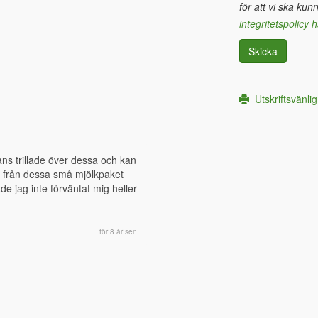
för att vi ska kun
integritetspolicy h
Skicka
Utskriftsvänlig
ns trillade över dessa och kan 
d från dessa små mjölkpaket  
e jag inte förväntat mig heller 
för 8 år sen