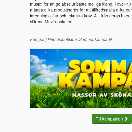
music" för att ge absolut bästa möjliga klang. I över 4
många olika produktserier för att tillfredsställa olika p
inredningsstilar och tekniska krav. Allt från deras hi-en
stilrena Movie-paketen.
Kampanj:Hembiobutikens Sommarkampanj!
Till kampanjen