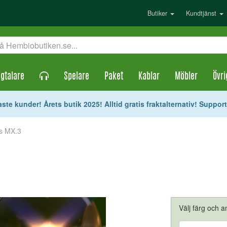
Butiker
Kundtjänst
gtalare
Spelare
Paket
Kablar
Möbler
Övri
ste kunder! Årets butik 2025! Alltid gratis fraktalternativ! Suppor
us MX.3
Välj färg och an