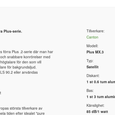
Tillverkare:
a Plus-serie.
Canton
Modell:
 förra Plus .2-serie där man har
Plus MX.3
et och snabbare konrörelser med
Typ:
högtalare för den som vill
Satellit
alare för bakgrundsljud.
 LS 90.2 eller användas
Diskant:
1 st 0.6 tum al
Bas:
t
1 st 3 tum alum
Känslighet:
pas största tillverkare av
85 dB/1 watt
la tiden efter idealet "pure