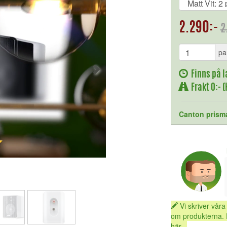
2.290:-
2
pa
Finns på l
Frakt 0:- 
Canton prism
Vi skriver våra
om produkterna. 
här...