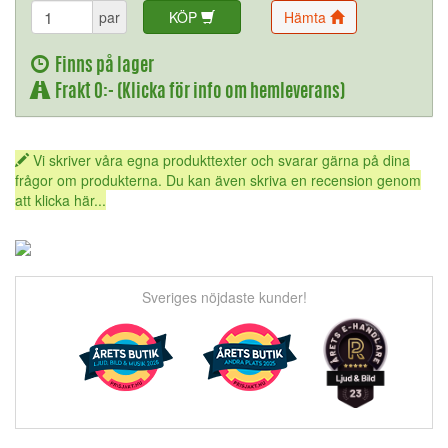
par
KÖP
Hämta
Finns på lager
Frakt 0:- (Klicka för info om hemleverans)
Vi skriver våra egna produkttexter och svarar gärna på dina
frågor om produkterna. Du kan även skriva en recension genom
att klicka här...
Sveriges nöjdaste kunder!