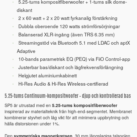
5.25-tums kompositfiberwoofer + 1-tums silk dome-
diskant
2 x 60 watt + 2 x 20 watt fyrkanalig förstärkning
Dubbla oberoende 120 watts strömförsörjningar
Balanserad XLR-ingång (även TRS 6.35 mm)
Streamingstöd via Bluetooth 5.1 med LDAC och aptX
Adaptive
10-bands parametrisk EQ (PEQ) via FiiO Control-app
Justerbar bas/diskant och lågfrekvensförlängning
Helgjutet aluminiumkabinett
Hi-Res Audio & Hi-Res Wireless-certifierad
5.25-tums Continuum-kompositwoofer – djup och kontrollerad bas
SP5 är utrustad med en
5.25-tums kompositfiberwoofer
inspirerad av materialteknik från high-end-segmentet. Membranet
kombinerar styvhet och låg vikt för att minimera uppbrytning och
hålla distorsionen under 1%.
Den
symmetriska magnetkretsen
, 30 mm långslagiga talspolen