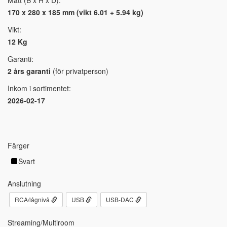
Mått (B x H x D):
170 x 280 x 185 mm (vikt 6.01 + 5.94 kg)
Vikt:
12 Kg
Garanti:
2 års garanti
(för privatperson)
Inkom i sortimentet:
2026-02-17
Färger
Svart
Anslutning
RCA/lågnivå
USB
USB-DAC
Streaming/Multiroom