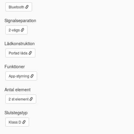
Bluetooth
Signalseparation
2-vägs
Lådkonstruktion
Portad låda
Funktioner
App-styrning
Antal element
2 st element
Slutstegstyp
Klass D