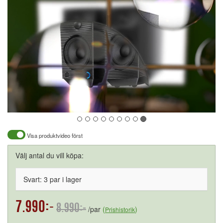
Visa produktvideo först
Välj antal du vill köpa:
Svart: 3 par i lager
7.990:-
8.990:-
/par
(
)
Prishistorik