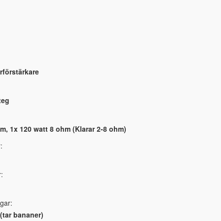
förstärkare
teg
m, 1x 120 watt 8 ohm (Klarar 2-8 ohm)
:
:
gar:
(tar bananer)