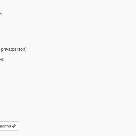
m
 privatperson)
et:
lågnivå