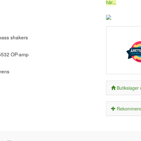
här...
 bass shakers
E5532 OP-amp
kvens
Butikslager 
Rekommende