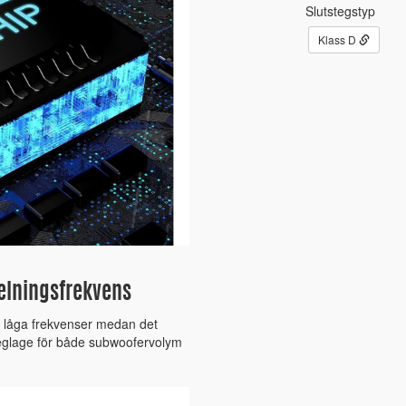
Slutstegstyp
Klass D
delningsfrekvens
m låga frekvenser medan det
 reglage för både subwoofervolym