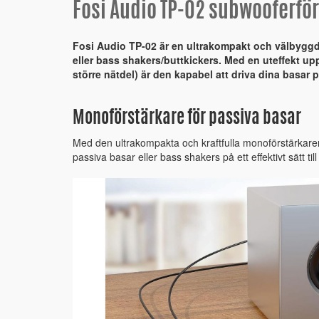
Fosi Audio TP-02 subwooferfö
Fosi Audio TP-02 är en ultrakompakt och välbyggd 
eller bass shakers/buttkickers. Med en uteffekt upp
större nätdel) är den kapabel att driva dina basar på
Monoförstärkare för passiva basar
Med den ultrakompakta och kraftfulla monoförstärkare
passiva basar eller bass shakers på ett effektivt sätt till 