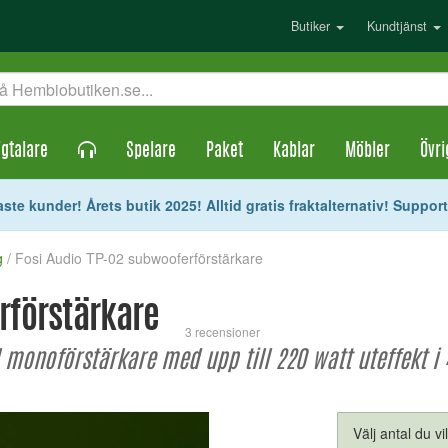
Butiker
Kundtjänst
gtalare
Spelare
Paket
Kablar
Möbler
Övri
ste kunder! Årets butik 2025! Alltid gratis fraktalternativ! Suppor
g
/ Fosi Audio TP-02 subwooferförstärkare
rförstärkare
3 recensioner
monoförstärkare med upp till 220 watt uteffekt i 
Välj antal du vi