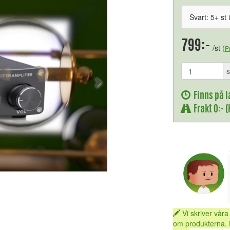
Svart: 5+ st 
799:-
/st
(
Pr
s
Finns på l
Frakt 0:- 
Vi skriver våra
om produkterna. 