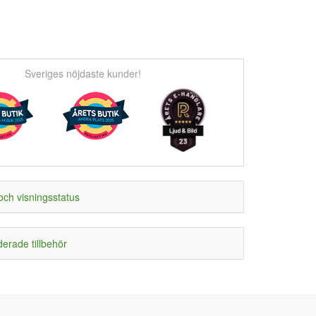
Sveriges nöjdaste kunder!
och visningsstatus
rade tillbehör