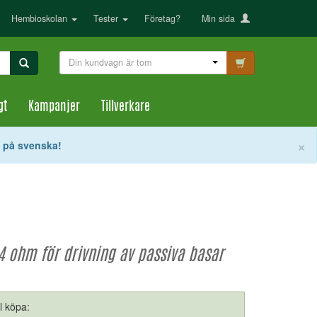
Hembioskolan
Tester
Företag?
Min sida
Din kundvagn är tom
gt
Kampanjer
Tillverkare
S
×
t på svenska!
4 ohm för drivning av passiva basar
ll köpa: