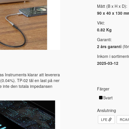
Mått (B x H x D):
90 x 40 x 130 m
Vikt:
0.82 Kg
Garanti:
2 års garanti
(för
Inkom i sortiment
2025-03-12
s Instruments klarar att leverera
 (0.04%). TP-02 tål en last på ner
nge inte den totala impedansen
Färger
Svart
Anslutning
LFE
RCA/