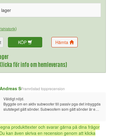
i lager
)
ishistorik
t
KÖP
Hämta
ager
(Klicka för info om hemleverans)
Andreas S
Framröstad topprecension
Väldigt nöjd. 
Byggde om en aktiv subwoofer till passiv pga det inbyggda 
slutsteget gått sönder. Subwoofern som gått sönder är en 
Klipsch RSW10D. 
Fosi TP-02 gör ett väldigt bra jobb för pengarna den kostar.
 egna produkttexter och svarar gärna på dina frågor
Du kan även skriva en recension genom att klicka