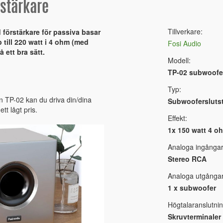
rstärkare
Tillverkare:
förstärkare för passiva basar
 till 220 watt i 4 ohm (med
Fosi Audio
 ett bra sätt.
Modell:
TP-02 subwoofer
Typ:
n TP-02 kan du driva din/dina
Subwoofersluts
ett lågt pris.
Effekt:
1x 150 watt 4 oh
Analoga ingångar
Stereo RCA
Analoga utgångar
1 x subwoofer
Högtalaranslutnin
Skruvterminaler 