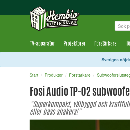
TV-apparater
Projektorer
Förstärkare
Hö
Sveriges nöjda
Start
Produkter
Förstärkare
Subwooferslutste
Fosi Audio TP-02 subwoofe
"Superkompakt, välbyggd och kraftfull 
eller bass shakers!"