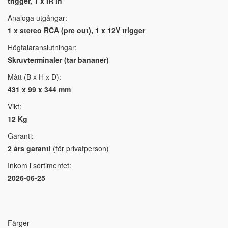
trigger, 1 x IR in
Analoga utgångar:
1 x stereo RCA (pre out), 1 x 12V trigger
Högtalaranslutningar:
Skruvterminaler (tar bananer)
Mått (B x H x D):
431 x 99 x 344 mm
Vikt:
12 Kg
Garanti:
2 års garanti
(för privatperson)
Inkom i sortimentet:
2026-06-25
Färger