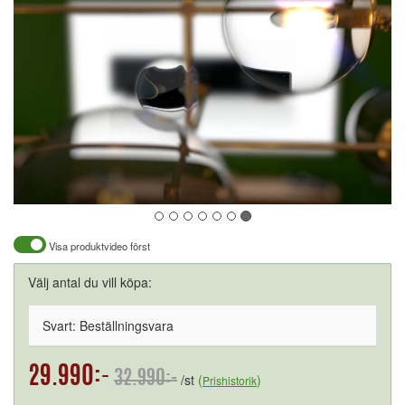
Visa produktvideo först
Välj antal du vill köpa:
Svart: Beställningsvara
29.990:-
32.990:-
/st
(
)
Prishistorik