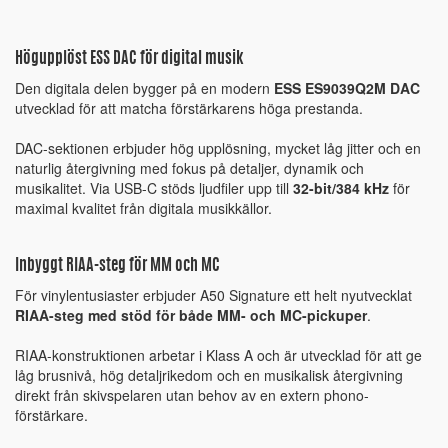
Högupplöst ESS DAC för digital musik
Den digitala delen bygger på en modern
ESS ES9039Q2M DAC
utvecklad för att matcha förstärkarens höga prestanda.
DAC-sektionen erbjuder hög upplösning, mycket låg jitter och en
naturlig återgivning med fokus på detaljer, dynamik och
musikalitet. Via USB-C stöds ljudfiler upp till
32-bit/384 kHz
för
maximal kvalitet från digitala musikkällor.
Inbyggt RIAA-steg för MM och MC
För vinylentusiaster erbjuder A50 Signature ett helt nyutvecklat
RIAA-steg med stöd för både MM- och MC-pickuper
.
RIAA-konstruktionen arbetar i Klass A och är utvecklad för att ge
låg brusnivå, hög detaljrikedom och en musikalisk återgivning
direkt från skivspelaren utan behov av en extern phono-
förstärkare.