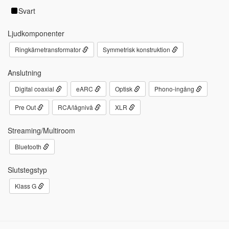
Svart
Ljudkomponenter
Ringkärnetransformator
Symmetrisk konstruktion
Anslutning
Digital coaxial
eARC
Optisk
Phono-ingång
Pre Out
RCA/lågnivå
XLR
Streaming/Multiroom
Bluetooth
Slutstegstyp
Klass G