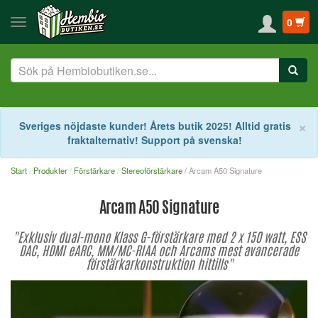
0
S
×
Sveriges nöjdaste kunder! Årets butik 2025! Alltid gratis
fraktalternativ! Support på svenska!
Start
Produkter
Förstärkare
Stereoförstärkare
/ Arcam A50 Signature
Arcam A50 Signature
"Exklusiv dual-mono Klass G-förstärkare med 2 x 150 watt, ESS
DAC, HDMI eARC, MM/MC-RIAA och Arcams mest avancerade
förstärkarkonstruktion hittills"