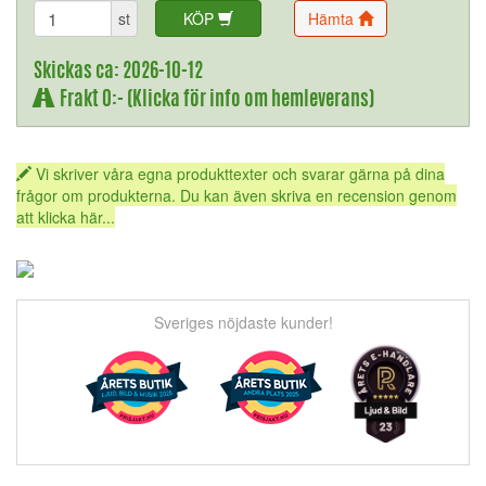
st
KÖP
Hämta
Skickas ca: 2026-10-12
Frakt 0:- (Klicka för info om hemleverans)
Vi skriver våra egna produkttexter och svarar gärna på dina
frågor om produkterna. Du kan även skriva en recension genom
att klicka här...
Sveriges nöjdaste kunder!