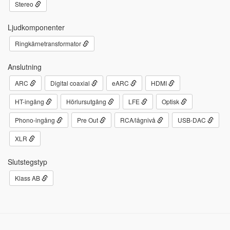
Stereo
Ljudkomponenter
Ringkärnetransformator
Anslutning
ARC
Digital coaxial
eARC
HDMI
HT-ingång
Hörlursutgång
LFE
Optisk
Phono-ingång
Pre Out
RCA/lågnivå
USB-DAC
XLR
Slutstegstyp
Klass AB