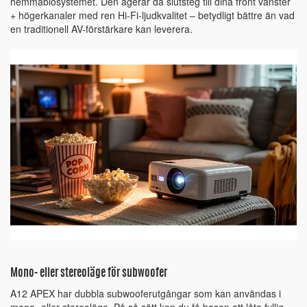
hemmabiosystemet. Den agerar då slutsteg till dina front vänster
+ högerkanaler med ren Hi-Fi-ljudkvalitet – betydligt bättre än vad
en traditionell AV-förstärkare kan leverera.
Mono- eller stereoläge för subwoofer
A12 APEX har dubbla subwooferutgångar som kan användas i
mono- eller stereoläge. På så sätt kan du få basen att låta fyllig