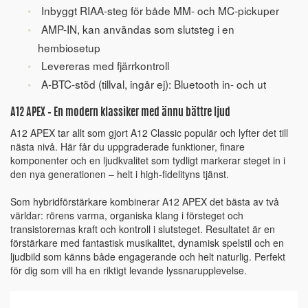
Inbyggt RIAA-steg för både MM- och MC-pickuper
AMP-IN, kan användas som slutsteg i en
hembiosetup
Levereras med fjärrkontroll
A-BTC-stöd (tillval, ingår ej): Bluetooth in- och ut
A12 APEX – En modern klassiker med ännu bättre ljud
A12 APEX tar allt som gjort A12 Classic populär och lyfter det till
nästa nivå. Här får du uppgraderade funktioner, finare
komponenter och en ljudkvalitet som tydligt markerar steget in i
den nya generationen – helt i high-fidelityns tjänst.
Som hybridförstärkare kombinerar A12 APEX det bästa av två
världar: rörens varma, organiska klang i försteget och
transistorernas kraft och kontroll i slutsteget. Resultatet är en
förstärkare med fantastisk musikalitet, dynamisk spelstil och en
ljudbild som känns både engagerande och helt naturlig. Perfekt
för dig som vill ha en riktigt levande lyssnarupplevelse.