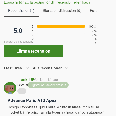
Logga in för att få poäng för din recension eller fråga!
Recensioner (1)
Starta en diskussion (0)
Forum
5
100%
5.0
4
0%
3
0%
2
0%
Baserat på 1 recension
1
0%
Lämna recension
Flest likes
Alla recensioner
Frank F
Verifierad köpare
Level 9
Fighter of Factory presets
Hifi
Advance Paris A12 Apex
Design i toppklass, ljud i nära Mcintosh klass  men till så 
mycket bättre pris. Tar alla typer av ingångar och utgångar, 