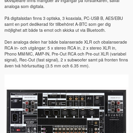
skivspelare finns mängder av ingångar på förstärkaren, såväl
analoga som digitala.
På digitalsidan finns 3 optiska, 3 koaxiala, PC-USB B, AES/EBU
samt en port dedikerad för tillbehöret A-BTC som ger dig
möjlighet att både ta emot och skicka ut via Bluetooth.
Den analoga delen har både balanserade XLR och obalanserade
RCA in- och utgångar: 5 x stereo RCA in, 2 x stereo XLR in,
Phono MM/MC, AMP-IN, Pre-Out RCA och Pre-out XLR (variabel
signal), Rec-Out (fast signal), 2 x subwoofer samt på fronten finns
även två hörlursuttag (3.5 mm och 6.35 mm).