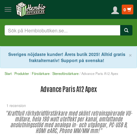
0
S
×
Sveriges nöjdaste kunder! Årets butik 2025! Alltid gratis
fraktalternativ! Support på svenska!
Start
Produkter
Förstärkare
Stereoförstärkare
/ Advance Paris A12 Apex
Advance Paris A12 Apex
1 recension
"Kraftfull rörhybridförstärkare med skönt retroinspirerade VU-
mätare, hela 190 watt uteffekt per kanal, omfattande
anslutningsstöd med analoga in- och utgångar, PC-USB B,
HDMI eARC, Phono MM/MM mm!"