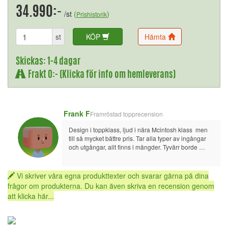
34.990:-
/st
(
)
Prishistorik
st
KÖP
Hämta
Skickas: 1-4 dagar
Frakt 0:- (Klicka för info om hemleverans)
Frank F
Framröstad topprecension
Design i toppklass, ljud i nära Mcintosh klass  men 
till så mycket bättre pris. Tar alla typer av ingångar 
och utgångar, allt finns i mängder. Tyvärr borde 
manual finnas med istället för att hämtas på nätet. 
Även batterier till fjärren följa med.
Jag kan bara varmt rekommendera denna 
Vi skriver våra egna produkttexter och svarar gärna på dina
förstärkare då den känns framtidssäker.
frågor om produkterna. Du kan även skriva en recension genom
att klicka här...