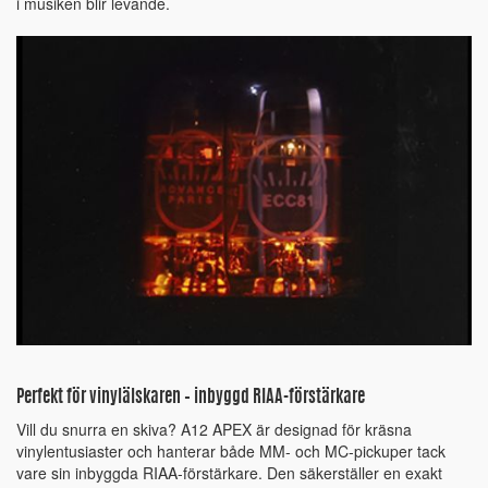
i musiken blir levande.
Perfekt för vinylälskaren – inbyggd RIAA-förstärkare
Vill du snurra en skiva? A12 APEX är designad för kräsna
vinylentusiaster och hanterar både MM- och MC-pickuper tack
vare sin inbyggda RIAA-förstärkare. Den säkerställer en exakt