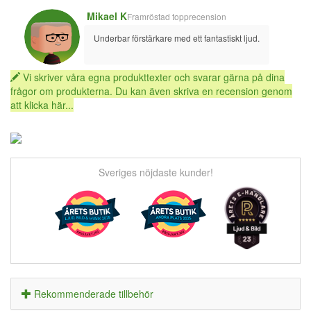
Mikael K
Framröstad topprecension
Underbar förstärkare med ett fantastiskt ljud.
Vi skriver våra egna produkttexter och svarar gärna på dina
frågor om produkterna. Du kan även skriva en recension genom
att klicka här...
Sveriges nöjdaste kunder!
Rekommenderade tillbehör