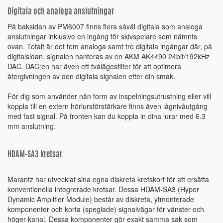
Digitala och analoga anslutningar
På baksidan av PM6007 finns flera såväl digitala som analoga
anslutningar inklusive en ingång för skivspelare som nämnts
ovan. Totalt är det fem analoga samt tre digitala ingångar där, på
digitalsidan, signalen hanteras av en AKM AK4490 24bit/192kHz
DAC. DAC:en har även ett tvålägesfilter för att optimera
återgivningen av den digitala signalen efter din smak.
För dig som använder nån form av inspelningsutrustning eller vill
koppla till en extern hörlursförstärkare finns även lågnivåutgång
med fast signal. På fronten kan du koppla in dina lurar med 6.3
mm anslutning.
HDAM-SA3 kretsar
Marantz har utvecklat sina egna diskreta kretskort för att ersätta
konventionella integrerade kretsar. Dessa HDAM-SA3 (Hyper
Dynamic Amplifier Module) består av diskreta, ytmonterade
komponenter och korta (speglade) signalvägar för vänster och
höger kanal. Dessa komponenter gör exakt samma sak som