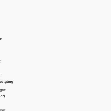
e
:
:
rsutgång
gar:
er)
 mm