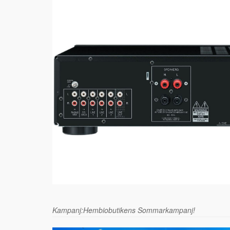
Kampanj:Hembiobutikens Sommarkampanj!