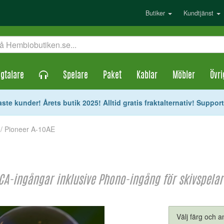
Butiker
Kundtjänst
gtalare
Spelare
Paket
Kablar
Möbler
Övri
ste kunder! Årets butik 2025! Alltid gratis fraktalternativ! Suppor
/ Pioneer A-10AE
CA-ingångar inklusive Phono-ingång för skivspelare
Välj färg och an