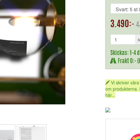
3.490:-
4
s
Skickas: 1-4 
Frakt 0:- 
Vi skriver våra
om produkterna. 
här...