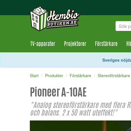
TV-apparater
Projektorer
Förstärkare
Hö
Sveriges nöjda
Start
Produkter
Förstärkare
Stereoförstärkare
Pioneer A-10AE
"Analog stereoförstärkare med flera R
och balans. 2 x 50 watt uteffekt!"