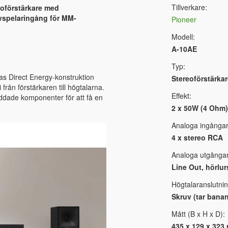
Tillverkare:
eoförstärkare med
ivspelaringång för MM-
Pioneer
Modell:
A-10AE
Typ:
s Direct Energy-konstruktion
Stereoförstärkar
från förstärkaren till högtalarna.
Effekt:
yddade komponenter för att få en
2 x 50W (4 Ohm)
Analoga ingångar
4 x stereo RCA
Analoga utgångar
Line Out, hörlu
Högtalaranslutnin
Skruv (tar banan
Mått (B x H x D):
435 x 129 x 323