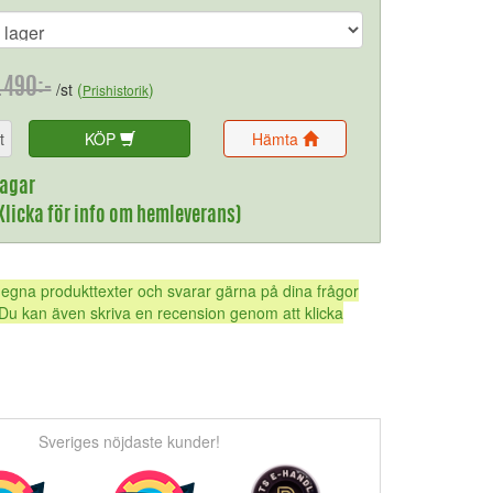
.490:-
/st
(
)
Prishistorik
t
KÖP
Hämta
dagar
(Klicka för info om hemleverans)
 egna produkttexter och svarar gärna på dina frågor
Du kan även skriva en recension genom att klicka
Sveriges nöjdaste kunder!