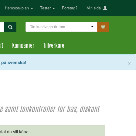
Hembioskolan
Tester
Företag?
Min sida
Din kundvagn är tom
gt
Kampanjer
Tillverkare
S
×
t på svenska!
 samt tonkontroller för bas, diskant
tal du vill köpa: