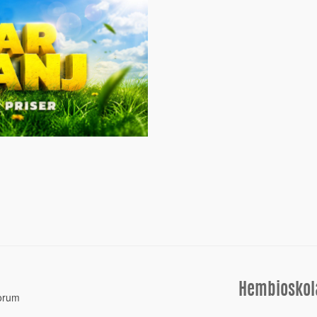
Hembioskol
orum