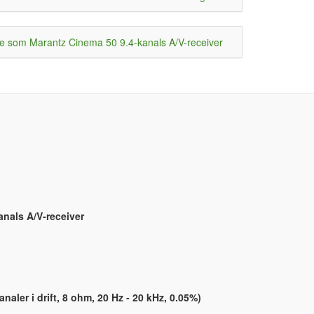
(Blu-ray & streaming) material, LG OLED (CX och C1). Haft 
samma bekymmer tidigare med en soundbar.
Trooor(!) jag har fått ordning på det nu genom att stänga 
av, "Ljudfördröjning Auto=Av" på Cinema 50, och "Match 
 som Marantz Cinema 50 9.4-kanals A/V-receiver
screen and sound: Bypass=Off" på LG TV'n.
anals A/V-receiver
analer i drift, 8 ohm, 20 Hz - 20 kHz, 0.05%)