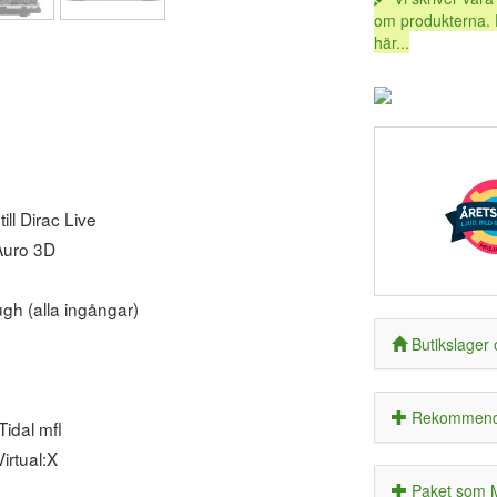
om produkterna. 
här...
ll Dirac Live
Auro 3D
 (alla ingångar)
Butikslager 
Rekommende
idal mfl
irtual:X
Paket som M