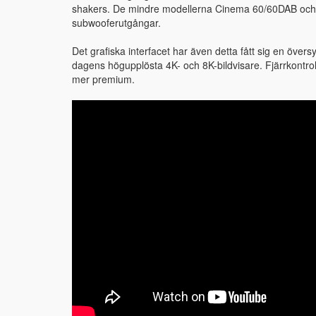
shakers. De mindre modellerna Cinema 60/60DAB och 
subwooferutgångar.
Det grafiska interfacet har även detta fått sig en över
dagens högupplösta 4K- och 8K-bildvisare. Fjärrkontr
mer premium.