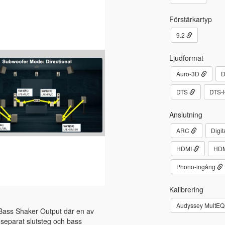
Förstärkartyp
9.2
Ljudformat
Auro-3D
D
DTS
DTS-
Anslutning
ARC
Digit
HDMI
HDM
Phono-ingång
Kalibrering
Audyssey MultE
ass Shaker Output där en av
separat slutsteg och bass