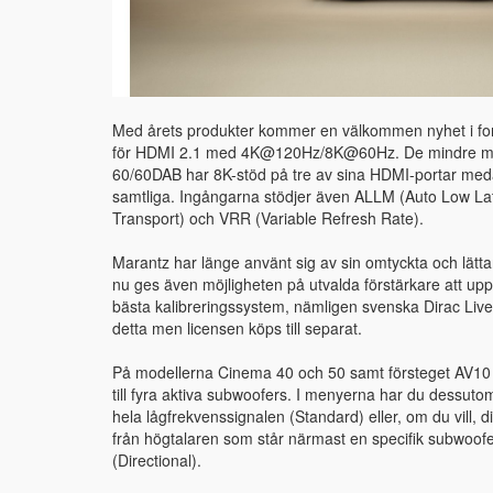
Med årets produkter kommer en välkommen nyhet i form
för HDMI 2.1 med 4K@120Hz/8K@60Hz. De mindre mo
60/60DAB har 8K-stöd på tre av sina HDMI-portar med
samtliga. Ingångarna stödjer även ALLM (Auto Low L
Transport) och VRR (Variable Refresh Rate).
Marantz har länge använt sig av sin omtyckta och lätt
nu ges även möjligheten på utvalda förstärkare att upp
bästa kalibreringssystem, nämligen svenska Dirac Live
detta men licensen köps till separat.
På modellerna Cinema 40 och 50 samt försteget AV10 h
till fyra aktiva subwoofers. I menyerna har du dessutom 
hela lågfrekvenssignalen (Standard) eller, om du vill, 
från högtalaren som står närmast en specifik subwoofer
(Directional).