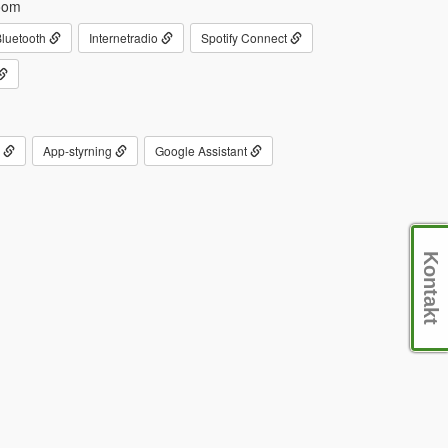
oom
luetooth
Internetradio
Spotify Connect
g
App-styrning
Google Assistant
Kontakt