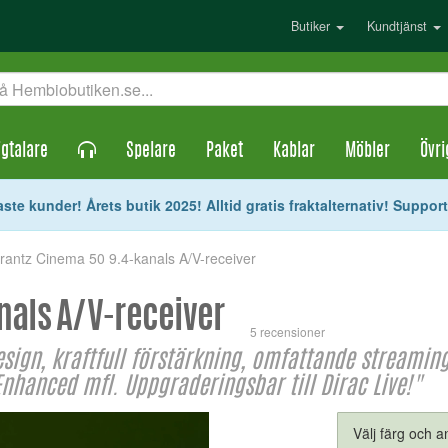
Butiker
Kundtjänst
gtalare
Spelare
Paket
Kablar
Möbler
Övri
ste kunder! Årets butik 2025! Alltid gratis fraktalternativ! Suppor
rantz Cinema 50 9.4-kanals A/V-receiver
nals A/V-receiver
5 recensioner
esign, kraftfull förstärkning, omfattande stream
Enhanced mfl. Uppgraderingsbar till Dirac Live!"
Välj färg och an