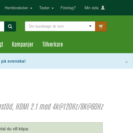
Hembioskolan
Tester
Företag?
Min sida
Din kundvagn är tom
gt
Kampanjer
Tillverkare
S
×
t på svenska!
ingstöd, HDMI 2.1 med 4k@120Hz/8K@60Hz
tal du vill köpa: