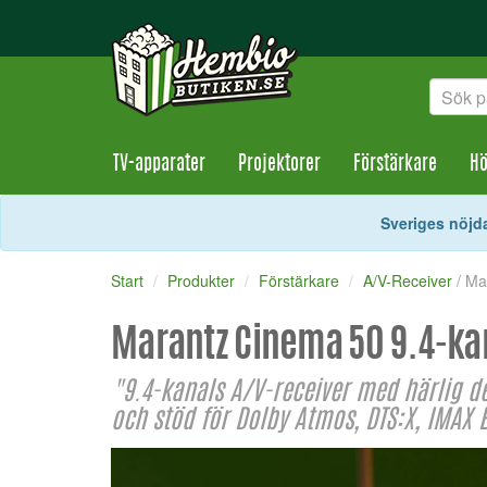
TV-apparater
Projektorer
Förstärkare
Hö
Sveriges nöjda
Start
Produkter
Förstärkare
A/V-Receiver
/ Ma
Marantz Cinema 50 9.4-ka
"9.4-kanals A/V-receiver med härlig d
och stöd för Dolby Atmos, DTS:X, IMAX 