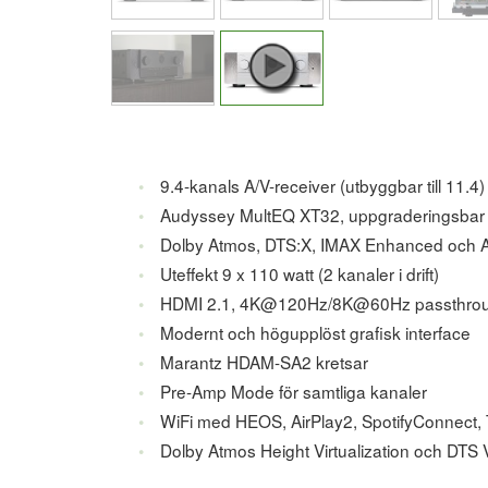
9.4-kanals A/V-receiver (utbyggbar till 11.4)
Audyssey MultEQ XT32, uppgraderingsbar ti
Dolby Atmos, DTS:X, IMAX Enhanced och 
Uteffekt 9 x 110 watt (2 kanaler i drift)
HDMI 2.1, 4K@120Hz/8K@60Hz passthrough
Modernt och högupplöst grafisk interface
Marantz HDAM-SA2 kretsar
Pre-Amp Mode för samtliga kanaler
WiFi med HEOS, AirPlay2, SpotifyConnect, T
Dolby Atmos Height Virtualization och DTS V