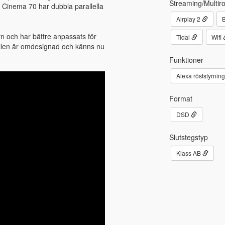
Streaming/Multir
Cinema 70 har dubbla parallella
Airplay 2
B
syn och har bättre anpassats för
Tidal
Wifi
ollen är omdesignad och känns nu
Funktioner
Alexa röststyrnin
Format
DSD
Slutstegstyp
Klass AB