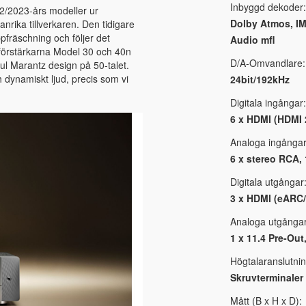
Inbyggd dekoder:
22/2023-års modeller ur
Dolby Atmos, I
nrika tillverkaren. Den tidigare
pfräschning och följer det
Audio mfl
örstärkarna Model 30 och 40n
D/A-Omvandlare:
ul Marantz design på 50-talet.
h dynamiskt ljud, precis som vi
24bit/192kHz
Digitala ingångar:
6 x HDMI (HDMI 2
Analoga ingångar
6 x stereo RCA,
Digitala utgångar
3 x HDMI (eARC
Analoga utgångar
1 x 11.4 Pre-Out
Högtalaranslutnin
Skruvterminaler 
Mått (B x H x D):