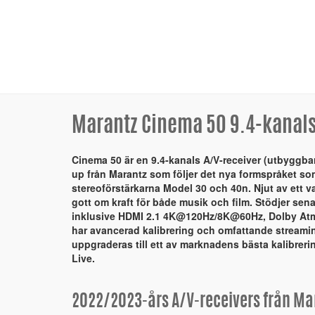
Marantz Cinema 50 9.4-kanals
Cinema 50 är en 9.4-kanals A/V-receiver (utbyggbar t
up från Marantz som följer det nya formspråket som
stereoförstärkarna Model 30 och 40n. Njut av ett v
gott om kraft för både musik och film. Stödjer sen
inklusive HDMI 2.1 4K@120Hz/8K@60Hz, Dolby A
har avancerad kalibrering och omfattande stream
uppgraderas till ett av marknadens bästa kalibrer
Live.
2022/2023-års A/V-receivers från Ma