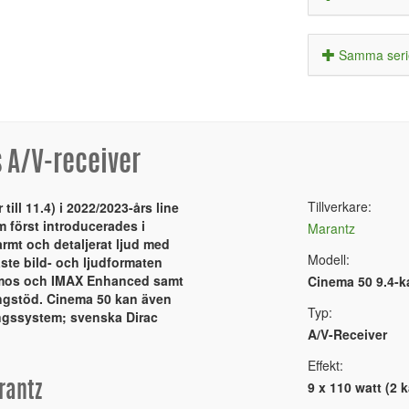
Samma serie
 A/V-receiver
Tillverkare:
ill 11.4) i 2022/2023-års line
 först introducerades i
Marantz
armt och detaljerat ljud med
Modell:
aste bild- och ljudformaten
tmos och IMAX Enhanced samt
Cinema 50 9.4-k
ingstöd. Cinema 50 kan även
Typ:
ingssystem; svenska Dirac
A/V-Receiver
Effekt:
9 x 110 watt (2 k
rantz