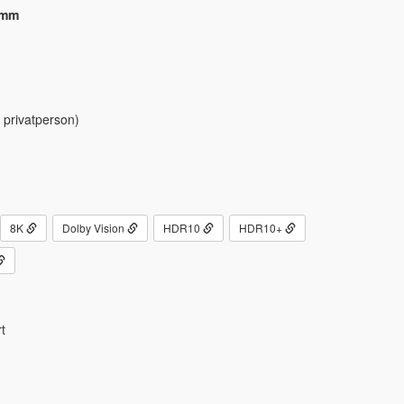
 mm
 privatperson)
8K
Dolby Vision
HDR10
HDR10+
t