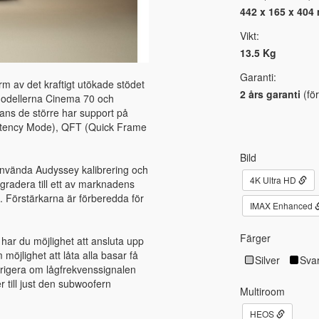
442 x 165 x 404
Vikt:
13.5 Kg
Garanti:
 av det kraftigt utökade stödet
2 års garanti
(för
dellerna Cinema 70 och
ans de större har support på
atency Mode), QFT (Quick Frame
Bild
använda Audyssey kalibrering och
4K Ultra HD
gradera till ett av marknadens
. Förstärkarna är förberedda för
IMAX Enhanced
Färger
ar du möjlighet att ansluta upp
möjlighet att låta alla basar få
Silver
Svar
dirigera om lågfrekvenssignalen
 till just den subwoofern
Multiroom
HEOS