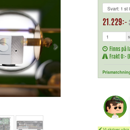
21.229:-
s
Finns på l
Frakt 0:- 
Prismatchnin
Vi skriver våra