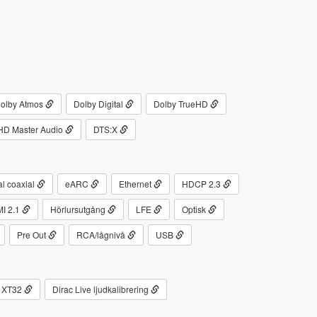
olby Atmos
Dolby Digital
Dolby TrueHD
HD Master Audio
DTS:X
al coaxial
eARC
Ethernet
HDCP 2.3
I 2.1
Hörlursutgång
LFE
Optisk
Pre Out
RCA/lågnivå
USB
Q XT32
Dirac Live ljudkalibrering