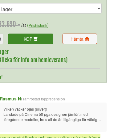
23.690:-
/st
(
)
Prishistorik
t
KÖP
Hämta
ager
(Klicka för info om hemleverans)
g!
Rasmus N
Framröstad topprecension
Vilken vacker pjäs (silver)!
Landade på Cinema 50 pga designen jämfört med 
föregående modeller, trots att de är tillgängliga för väldigt 
bra pris just nu.
Samt möjligheten att bygga ut med 9 kanaler utan slutsteg.
 egna produkttexter och svarar gärna på dina frågor