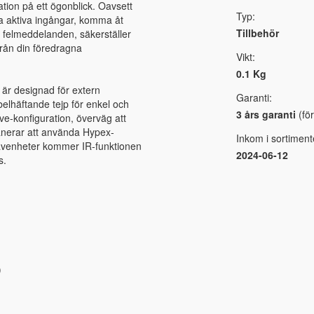
ation på ett ögonblick. Oavsett
Typ:
ra aktiva ingångar, komma åt
Tillbehör
la felmeddelanden, säkerställer
från din föredragna
Vikt:
0.1 Kg
 är designad för extern
Garanti:
elhäftande tejp för enkel och
3 års garanti
(för
ve-konfiguration, överväg att
anerar att använda Hypex-
Inkom i sortiment
i slavenheter kommer IR-funktionen
2024-06-12
s.
)