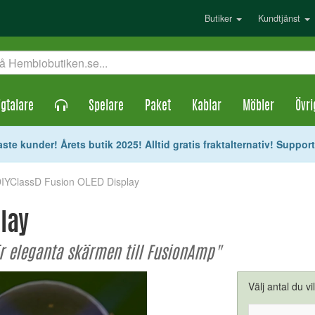
Butiker
Kundtjänst
gtalare
Spelare
Paket
Kablar
Möbler
Övri
ste kunder! Årets butik 2025! Alltid gratis fraktalternativ! Suppor
DIYClassD Fusion OLED Display
play
r eleganta skärmen till FusionAmp"
Välj antal du vi