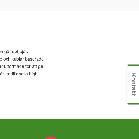
h gör-det-själv-
are och kablar baserade
r utformade för att ge
r traditionella high-
Kontakt