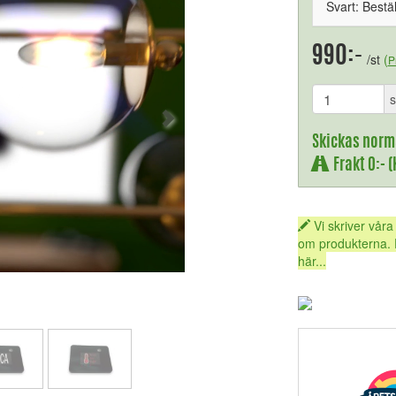
Svart: Bestä
990:-
/st
(
P
s
Skickas norm
Frakt 0:- 
Vi skriver våra
om produkterna. 
här...