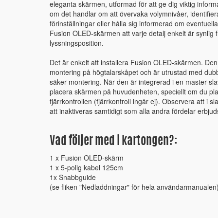
eleganta skärmen, utformad för att ge dig viktig inform
om det handlar om att övervaka volymnivåer, identifie
förinställningar eller hålla sig informerad om eventuel
Fusion OLED-skärmen att varje detalj enkelt är synlig 
lyssningsposition.
Det är enkelt att installera Fusion OLED-skärmen. Den
montering på högtalarskåpet och är utrustad med dubb
säker montering. När den är integrerad i en master-sla
placera skärmen på huvudenheten, speciellt om du pl
fjärrkontrollen (fjärrkontroll ingår ej). Observera att 
att inaktiveras samtidigt som alla andra fördelar erbjud
Vad följer med i kartongen?:
1 x Fusion OLED-skärm
1 x 5-polig kabel 125cm
1x Snabbguide
(se fliken "Nedladdningar" för hela användarmanualen