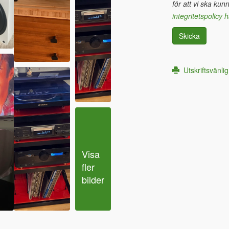
för att vi ska kun
integritetspolicy h
Skicka
Utskriftsvänlig
Visa 
fler 
bilder