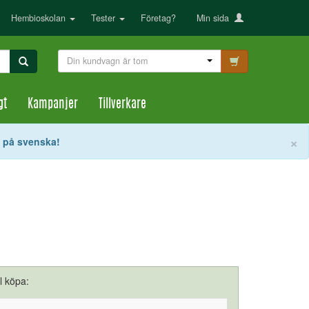
Hembioskolan
Tester
Företag?
Min sida
Din kundvagn är tom
gt
Kampanjer
Tillverkare
S
×
t på svenska!
ll köpa: