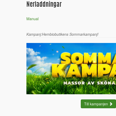
Nerladdningar
Manual
Kampanj:Hembiobutikens Sommarkampanj!
Till kampanjen