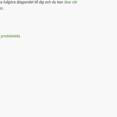
na fullgöra åtagandet till dig och du kan
läsa vår
är
.
 produktsida