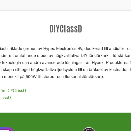
DIYClassD
stinriktade grenen av Hypex Electronics BV, dedikerad till audiofiler oc
uder ett omfattande utbud av högkvalitativa DIY-förstärkarkit, förstärk
®-teknologin och andra avancerade lösningar från Hypex. Produkterna ä
 skapa sitt eget högkvalitativa ljudsystem till en bråkdel av kostnaden fö
n monokit på 500W till stereo- och flerkanalsförstärkare.
 från DIYClassD
ClassD