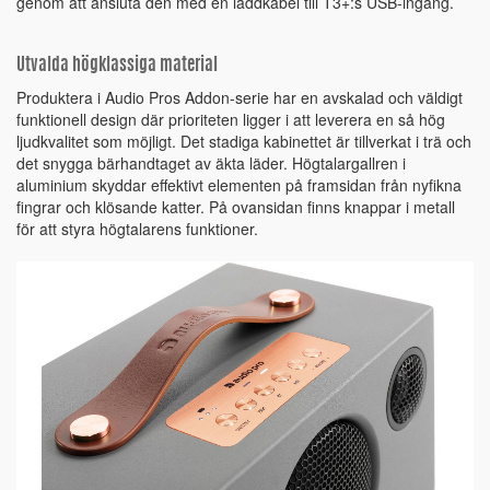
genom att ansluta den med en laddkabel till T3+:s USB-ingång.
Utvalda högklassiga material
Produktera i Audio Pros Addon-serie har en avskalad och väldigt
funktionell design där prioriteten ligger i att leverera en så hög
ljudkvalitet som möjligt. Det stadiga kabinettet är tillverkat i trä och
det snygga bärhandtaget av äkta läder. Högtalargallren i
aluminium skyddar effektivt elementen på framsidan från nyfikna
fingrar och klösande katter. På ovansidan finns knappar i metall
för att styra högtalarens funktioner.