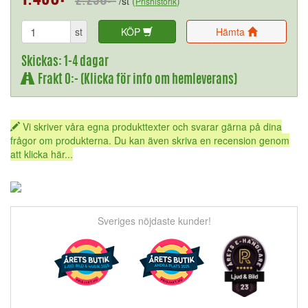
2.290:-
/st
(
)
Prishistorik
st
KÖP
Hämta
Skickas: 1-4 dagar
Frakt 0:- (Klicka för info om hemleverans)
Vi skriver våra egna produkttexter och svarar gärna på dina
frågor om produkterna. Du kan även skriva en recension genom
att klicka här...
Sveriges nöjdaste kunder!