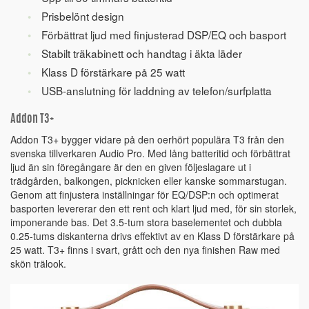
Prisbelönt design
Förbättrat ljud med finjusterad DSP/EQ och basport
Stabilt träkabinett och handtag i äkta läder
Klass D förstärkare på 25 watt
USB-anslutning för laddning av telefon/surfplatta
Addon T3+
Addon T3+ bygger vidare på den oerhört populära T3 från den
svenska tillverkaren Audio Pro. Med lång batteritid och förbättrat
ljud än sin föregångare är den en given följeslagare ut i
trädgården, balkongen, picknicken eller kanske sommarstugan.
Genom att finjustera inställningar för EQ/DSP:n och optimerat
basporten levererar den ett rent och klart ljud med, för sin storlek,
imponerande bas. Det 3.5-tum stora baselementet och dubbla
0.25-tums diskanterna drivs effektivt av en Klass D förstärkare på
25 watt. T3+ finns i svart, grått och den nya finishen Raw med
skön trälook.