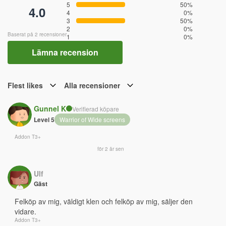
5
50%
4.0
4
0%
3
50%
2
0%
Baserat på 2 recensioner
1
0%
Lämna recension
Flest likes
Alla recensioner
Gunnel K
Verifierad köpare
Level 5
Warrior of Wide screens
Addon T3+
för 2 år sen
Ulf
Gäst
Felköp av mig, väldigt klen och felköp av mig, säljer den 
vidare.
Addon T3+