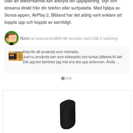
utan att telefonsamtal kan avbryta din uppspelning. Styr och
streama direkt från din telefon eller surfpalatta. Med hjälpa av
Sonos-appen, AirPlay 2, Blåtand har det aldrig varit enklare att
koppla upp och koppla av samtidigt.
Nate
har recenserat
MMR-88 vevradio med USB-C laddning
Köpt för att använda som nödradio.
Just nu används den som köksradio och funkar jättebra till det. 
Där jag bor behöver jag inte ens dra upp antennen. Ändå 
jättebra ljud.
Har just nu förinstallerat 12 olika radiokanaler och det var 
väldigt smidigt.
Lagom stor och känns gediget byggd. Valde den här istället för 
den senare modellen just för att den är liten och smidig.