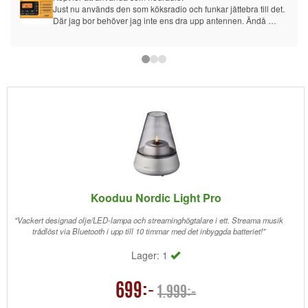
Just nu används den som köksradio och funkar jättebra till det. 
Där jag bor behöver jag inte ens dra upp antennen. Ändå 
jättebra ljud.
Har just nu förinstallerat 12 olika radiokanaler och det var 
väldigt smidigt.
Lagom stor och känns gediget byggd. Valde den här istället för 
den senare modellen just för att den är liten och smidig.
Kooduu Nordic Light Pro
"Vackert designad olje/LED-lampa och streaminghögtalare i ett. Streama musik
trådlöst via Bluetooth i upp till 10 timmar med det inbyggda batteriet!"
Lager: 1
699:-
1.999:-