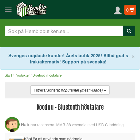
0
S
×
Sveriges nöjdaste kunder! Årets butik 2025! Alltid gratis
fraktalternativ! Support på svenska!
Start
Produkter
Bluetooth högtalare
Filtrera/Sortera:
popularitet (mest visade)
Kooduu - Bluetooth högtalare
Nate
har recenserat
MMR-88 vevradio med USB-C laddning
Köpt för att använda som nödradio.