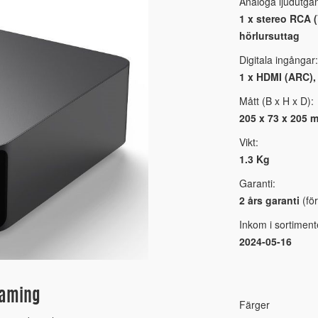
Analoga ljudutgå
1 x stereo RCA (
hörlursuttag
Digitala ingångar:
1 x HDMI (ARC), 
Mått (B x H x D):
205 x 73 x 205 
Vikt:
1.3 Kg
Garanti:
2 års garanti
(för
Inkom i sortiment
2024-05-16
eaming
Färger