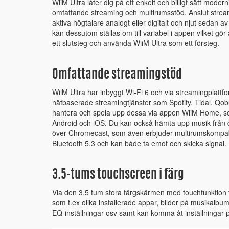
WiiM Ultra låter dig på ett enkelt och billigt sätt mode
omfattande streaming och multirumsstöd. Anslut streamer
aktiva högtalare analogt eller digitalt och njut sedan 
kan dessutom ställas om till variabel i appen vilket gör 
ett slutsteg och använda WiiM Ultra som ett försteg.
Omfattande streamingstöd
WiiM Ultra har inbyggt Wi-Fi 6 och via streamingplattfo
nätbaserade streamingtjänster som Spotify, Tidal, Qobu
hantera och spela upp dessa via appen WiiM Home, som
Android och iOS. Du kan också hämta upp musik från 
över Chromecast, som även erbjuder multirumskompabil
Bluetooth 5.3 och kan både ta emot och skicka signal.
3.5-tums touchscreen i färg
Via den 3.5 tum stora färgskärmen med touchfunktion 
som t.ex olika installerade appar, bilder på musikalbum,
EQ-inställningar osv samt kan komma åt inställningar på