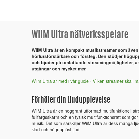
WiiM Ultra nätverksspelare
WiiM Ultra är en kompakt musikstreamer som även
hörlursförstärkare och försteg. Den stödjer höguppl
och bjuder på omfattande streamingmöjligheter, an
utgångar och mycket mer.
Wiim Ultra är med i vår guide - Vilken streamer skall m
Förhöjer din ljudupplevelse
WiiM Ultra är en noggrant utformad multifunktionell s
fullfärgsskärm och en fysisk multifunktionsratt som gör d
musik. Det som särskiljer WiiM Ultra är dess många ljud
klart och högupplöst ljud.