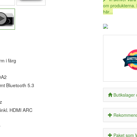
om produkterna. 
här...
m i färg
20A2
mt Bluetooth 5.3
Butikslager 
z
r inkl. HDMI ARC
Rekommende
r
Paket som Wi