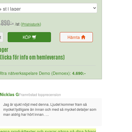
.890:-
/st
(
)
Prishistorik
t
KÖP
Hämta
ager
(Klicka för info om hemleverans)
Ultra nätverksspelare Demo (Demoex):
4.690:-
Nicklas G
Framröstad topprecension
Jag är sjukt nöjd med denna. Ljudet kommer fram så 
mycket tydligare än innan och med så mycket detaljer som 
man aldrig har hört innan. 
Med den inbyggda rumskorrigering för ljudoptimering gör 
denna till ett riktigt klipp.
 egna produkttexter och svarar gärna på dina frågor