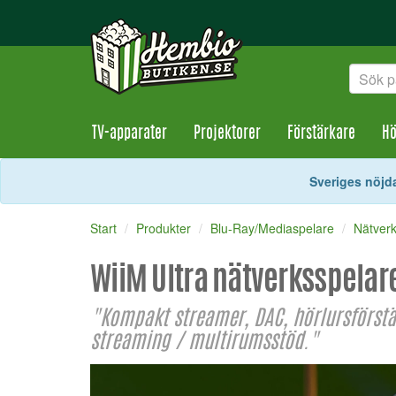
TV-apparater
Projektorer
Förstärkare
Hö
Sveriges nöjda
Start
Produkter
Blu-Ray/Mediaspelare
Nätver
WiiM Ultra nätverksspelar
"Kompakt streamer, DAC, hörlursförstä
streaming / multirumsstöd."