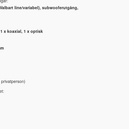
ngar:
Valbart line/variabel), subwooferutgång,
1 x koaxial, 1 x optisk
mm
 privatperson)
et: