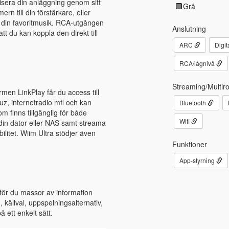
rnisera din anläggning genom sitt
Grå
n till din förstärkare, eller
av din favoritmusik. RCA-utgången
Anslutning
att du kan koppla den direkt till
ARC
Digit
RCA/lågnivå
Streaming/Multir
rmen LinkPlay får du access till
z, internetradio mfl och kan
Bluetooth
 finns tillgänglig för både
Wifi
din dator eller NAS samt streama
itet. Wiim Ultra stödjer även
Funktioner
App-styrning
för du massor av information
 källval, uppspelningsalternativ,
 ett enkelt sätt.