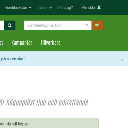
Hembioskolan
Tester
Företag?
Min sida
Din kundvagn är tom
gt
Kampanjer
Tillverkare
S
×
t på svenska!
ör högupplöst ljud och omfattande
tal du vill köpa: