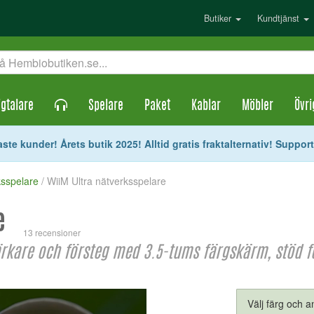
Butiker
Kundtjänst
gtalare
Spelare
Paket
Kablar
Möbler
Övri
ste kunder! Årets butik 2025! Alltid gratis fraktalternativ! Suppor
ksspelare
/ WiiM Ultra nätverksspelare
e
13 recensioner
rkare och försteg med 3.5-tums färgskärm, stöd f
Välj färg och an