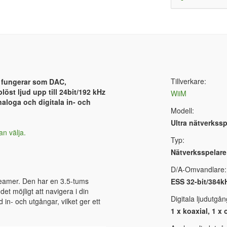
Tillverkare:
 fungerar som DAC,
öst ljud upp till 24bit/192 kHz
WiiM
aloga och digitala in- och
Modell:
Ultra nätverkssp
an välja.
Typ:
Nätverksspelare
D/A-Omvandlare:
treamer. Den har en 3.5-tums
ESS 32-bit/384
et möjligt att navigera i din
Digitala ljudutgån
 in- och utgångar, vilket ger ett
1 x koaxial, 1 x