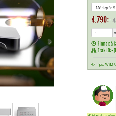
4.790:-
4
s
Finns på l
Frakt 0:- 
Tips: WiiM 
Vi skriver våra