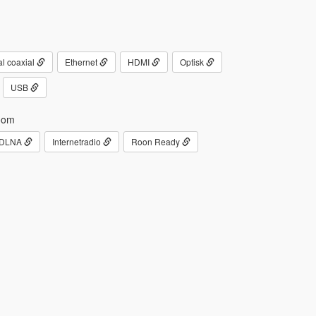
al coaxial
Ethernet
HDMI
Optisk
USB
oom
DLNA
Internetradio
Roon Ready