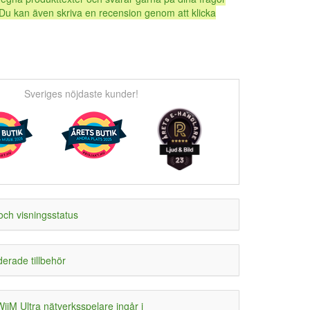
Du kan även skriva en recension genom att klicka
Sveriges nöjdaste kunder!
och visningsstatus
rade tillbehör
iM Ultra nätverksspelare ingår i