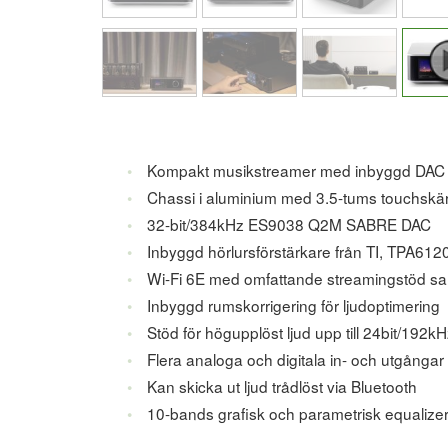
Kompakt musikstreamer med inbyggd DAC
Chassi i aluminium med 3.5-tums touchskär
32-bit/384kHz ES9038 Q2M SABRE DAC
Inbyggd hörlursförstärkare från TI, TPA61
Wi-Fi 6E med omfattande streamingstöd sa
Inbyggd rumskorrigering för ljudoptimering
Stöd för högupplöst ljud upp till 24bit/192kH
Flera analoga och digitala in- och utgånga
Kan skicka ut ljud trådlöst via Bluetooth
10-bands grafisk och parametrisk equalize