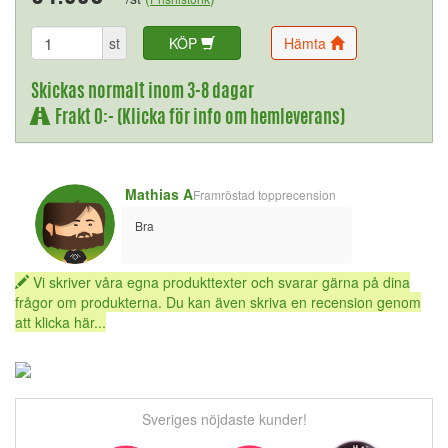
st
KÖP
Hämta
Skickas normalt inom 3-8 dagar
Frakt 0:- (Klicka för info om hemleverans)
Mathias A
Framröstad topprecension
Bra
Vi skriver våra egna produkttexter och svarar gärna på dina
frågor om produkterna. Du kan även skriva en recension genom
att klicka här...
Sveriges nöjdaste kunder!