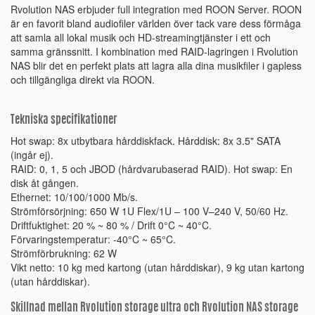
Rvolution NAS erbjuder full integration med ROON Server. ROON
är en favorit bland audiofiler världen över tack vare dess förmåga
att samla all lokal musik och HD-streamingtjänster i ett och
samma gränssnitt. I kombination med RAID-lagringen i Rvolution
NAS blir det en perfekt plats att lagra alla dina musikfiler i gapless
och tillgängliga direkt via ROON.
Tekniska specifikationer
Hot swap: 8x utbytbara hårddiskfack. Hårddisk: 8x 3.5" SATA
(ingår ej).
RAID: 0, 1, 5 och JBOD (hårdvarubaserad RAID). Hot swap: En
disk åt gången.
Ethernet: 10/100/1000 Mb/s.
Strömförsörjning: 650 W 1U Flex/1U – 100 V–240 V, 50/60 Hz.
Driftfuktighet: 20 % ~ 80 % / Drift 0°C ~ 40°C.
Förvaringstemperatur: -40°C ~ 65°C.
Strömförbrukning: 62 W
Vikt netto: 10 kg med kartong (utan hårddiskar), 9 kg utan kartong
(utan hårddiskar).
Skillnad mellan Rvolution storage ultra och Rvolution NAS storage