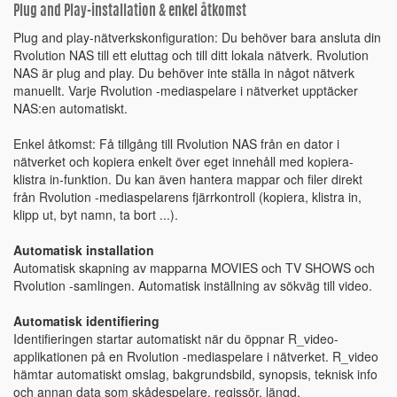
Plug and Play-installation & enkel åtkomst
Plug and play-nätverkskonfiguration: Du behöver bara ansluta din
Rvolution NAS till ett eluttag och till ditt lokala nätverk. Rvolution
NAS är plug and play. Du behöver inte ställa in något nätverk
manuellt. Varje Rvolution -mediaspelare i nätverket upptäcker
NAS:en automatiskt.
Enkel åtkomst: Få tillgång till Rvolution NAS från en dator i
nätverket och kopiera enkelt över eget innehåll med kopiera-
klistra in-funktion. Du kan även hantera mappar och filer direkt
från Rvolution -mediaspelarens fjärrkontroll (kopiera, klistra in,
klipp ut, byt namn, ta bort ...).
Automatisk installation
Automatisk skapning av mapparna MOVIES och TV SHOWS och
Rvolution -samlingen. Automatisk inställning av sökväg till video.
Automatisk identifiering
Identifieringen startar automatiskt när du öppnar R_video-
applikationen på en Rvolution -mediaspelare i nätverket. R_video
hämtar automatiskt omslag, bakgrundsbild, synopsis, teknisk info
och annan data som skådespelare, regissör, längd,