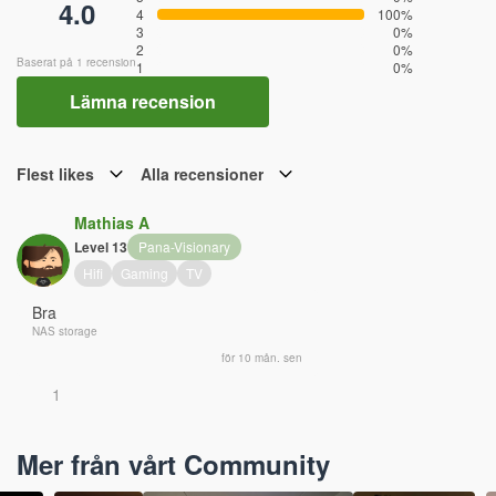
4.0
4
100%
3
0%
2
0%
Baserat på 1 recension
1
0%
Lämna recension
Flest likes
Alla recensioner
Mathias A
Level 13
Pana-Visionary
Hifi
Gaming
TV
Bra
NAS storage
för 10 mån. sen
1
Mer från vårt Community