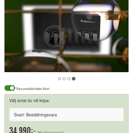
Visa produktvideo först
Välj antal du vill köpa:
Svart: Beställningsvara
34.990:-
/st
(
)
Prishistorik