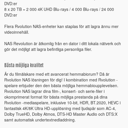
DVD:er
8 x 20 TB = 2 000 4K UHD Blu-rays / 4 000 Blu-rays / 24 000
DVD:er
Flera Rvolution NAS-enheter kan staplas för att lagra ännu mer
videoinnehåll.
NAS Revolution är åtkomlig från en dator i ditt lokala nätverk och
gör det möjligt att lagra befintliga personliga filer.
Bästa möjliga kvalitet
Är du filmälskare med ett avancerat hemmabiorum? Då är
Rvolution NAS lösningen för dig! I kombination med Rvolution -
spelare erbjuder den den bästa möjliga hemmabioupplevelsen.
Rvolution NAS lagrar dina film-, konsert- och serie-filer i
okomprimerat format för bästa möjliga prestanda på dina
Rvolution -mediaspelare, inklusive 10-bit, HDR, BT.2020, HEVC i
fantastisk 4K/8K Ultra HD-upplösning med ljudspår som AC-4,
Dolby TrueHD, Dolby Atmos, DTS-HD Master Audio och DTS:X
samt automatisk undertextnedladdning.