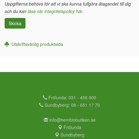
Uppgifterna behövs för att vi ska kunna fullgöra åtagandet till dig
och du kan
läsa vår integritetspolicy här
.
Skicka
Utskriftsvänlig produktsida
Frölunda: 031 - 456 000
Sundbyberg: 08 - 651 17 70
info@hembiobutiken.se
Frölunda
Sundbyberg