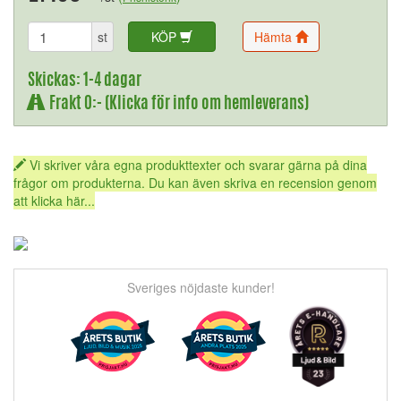
st
KÖP
Hämta
Skickas: 1-4 dagar
Frakt 0:- (Klicka för info om hemleverans)
Vi skriver våra egna produkttexter och svarar gärna på dina
frågor om produkterna. Du kan även skriva en recension genom
att klicka här...
Sveriges nöjdaste kunder!