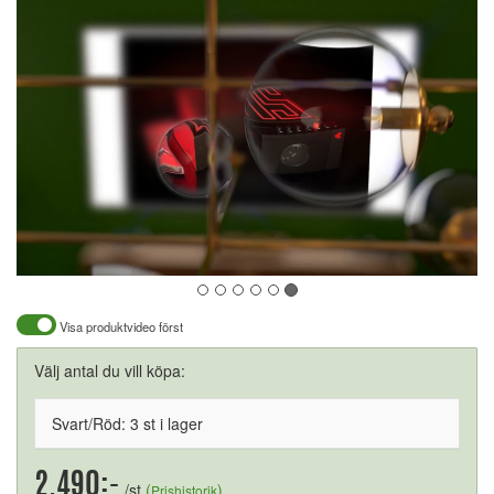
Visa produktvideo först
Välj antal du vill köpa:
Svart/Röd: 3 st i lager
2.490:-
/st
(
)
Prishistorik