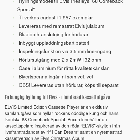
Hyllningsmodell till Elvis Presleys "68 Comeback
Special"
Tillverkas endast i 1.957 exemplar
Levereras med remastrat Elvis julalbum
Bluetooth-anslutning för hörlurar
Inbyggt uppladdningsbart batteri
Inspelningsfunktion via 3.5 mm line-ingång
Hörlursutgång med 2 x 2mW i 32 ohm
Case i aluminium för rätta kvalitetskänslan
Blyertspenna ingår, ni som vet, vet
OBS! Levereras utan hörlurar, köps till separat
En kunglig hyllning till Elvis – i limiterad kassettutgåva
ELVIS Limited Edition Cassette Player är en exklusiv
samlarutgåva som hyllar rockens odödlige kung och hans
ikoniska 68 Comeback Special. Boxen innehåller en
kassettspelare inspirerad av den röda “ELVIS”-skylten från
liveframträdandet av “If I Can Dream” samt en nyremastrad
kassettversion av Elvis Christmas Album.