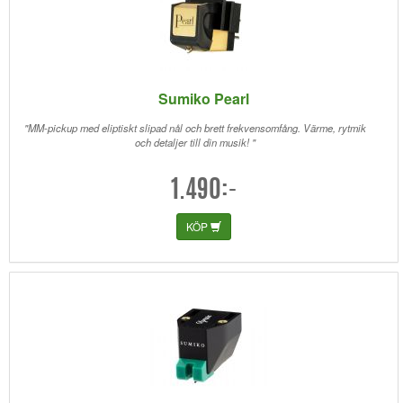
Sumiko Pearl
"MM-pickup med eliptiskt slipad nål och brett frekvensomfång. Värme, rytmik
och detaljer till din musik! "
1.490:-
KÖP