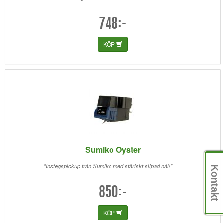
748:-
KÖP
Sumiko Oyster
"Instegspickup från Sumiko med sfäriskt slipad nål!"
Kontakt
850:-
KÖP