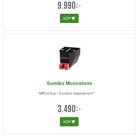
9.990:-
KÖP
Sumiko Moonstone
"MM-pickup i Sumikos toppsegment!"
3.490:-
KÖP