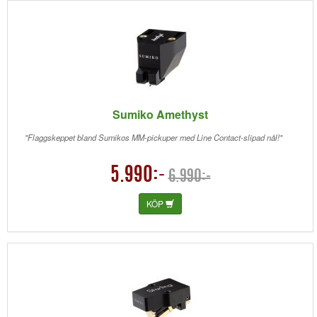
Sumiko Amethyst
"Flaggskeppet bland Sumikos MM-pickuper med Line Contact-slipad nål!"
5.990:-
6.990:-
KÖP