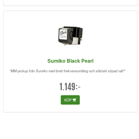
Sumiko Black Pearl
"MM-pickup från Sumiko med brett frekvensomfång och sfäriskt slipad nål!"
1.149:-
KÖP