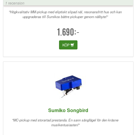
1 recension
"Högkvalitativ MM-pickup med eliptiskt slipad nål, resonansfritt hus och kan
uppgraderas till Sumikos bättre pickuper genom nålbyte!"
1.690:-
KÖP
Sumiko Songbird
"MC-pickup med storartad prestanda. En sann sångfågel för den kräsne
musikentusiasten!"