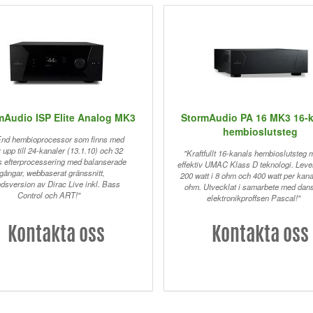
mAudio ISP Elite Analog MK3
StormAudio PA 16 MK3 16-
hembioslutsteg
End hembioprocessor som finns med
r upp till 24-kanaler (13.1.10) och 32
"Kraftfullt 16-kanals hembioslutsteg 
s efterprocessering med balanserade
effektiv UMAC Klass D teknologi. Leve
tgångar, webbaserat gränssnitt,
200 watt i 8 ohm och 400 watt per kanal
ndsversion av Dirac Live inkl. Bass
ohm. Utvecklat i samarbete med dan
Control och ART!"
elektronikproffsen Pascal!"
Kontakta oss
Kontakta oss