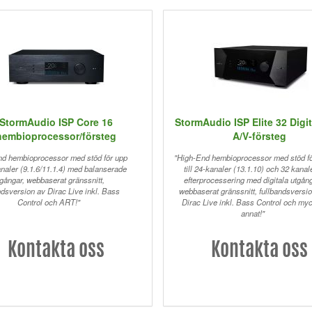
StormAudio ISP Core 16
StormAudio ISP Elite 32 Digi
hembioprocessor/försteg
A/V-försteg
nd hembioprocessor med stöd för upp
"High-End hembioprocessor med stöd f
kanaler (9.1.6/11.1.4) med balanserade
till 24-kanaler (13.1.10) och 32 kanal
tgångar, webbaserat gränssnitt,
efterprocessering med digitala utgång
ndsversion av Dirac Live inkl. Bass
webbaserat gränssnitt, fullbandsversi
Control och ART!"
Dirac Live inkl. Bass Control och my
annat!"
Kontakta oss
Kontakta oss