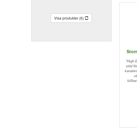
Visa produkter (6)
Stor
"High-
stöd fö
kanaler
u
fullba