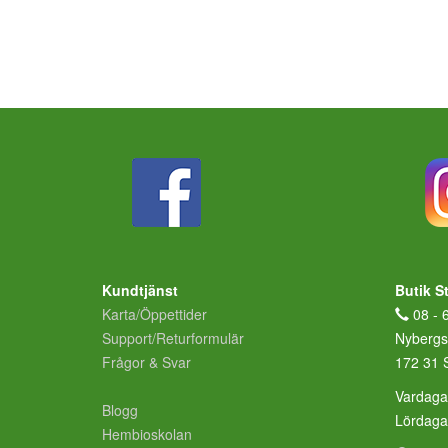
Kundtjänst
Butik S
Karta/Öppettider
08 - 
Support/Returformulär
Nybergs
Frågor & Svar
172 31 
Vardaga
Blogg
Lördag
Hembioskolan