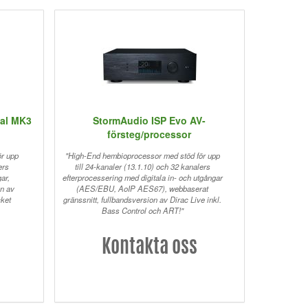
tal MK3
StormAudio ISP Evo AV-
försteg/processor
ör upp
"High-End hembioprocessor med stöd för upp
ers
till 24-kanaler (13.1.10) och 32 kanalers
ar,
efterprocessering med digitala in- och utgångar
on av
(AES/EBU, AoIP AES67), webbaserat
cket
gränssnitt, fullbandsversion av Dirac Live inkl.
Bass Control och ART!"
Kontakta oss