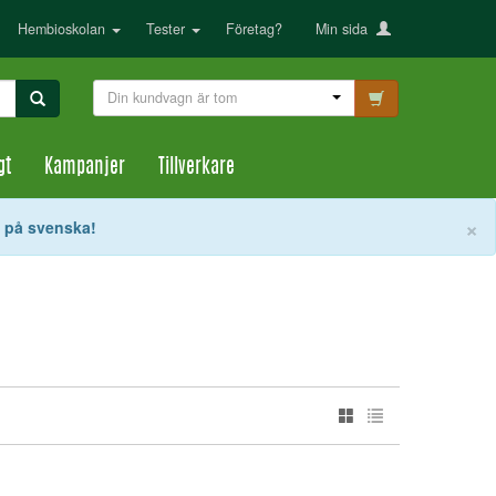
Hembioskolan
Tester
Företag?
Min sida
Din kundvagn är tom
gt
Kampanjer
Tillverkare
S
×
t på svenska!