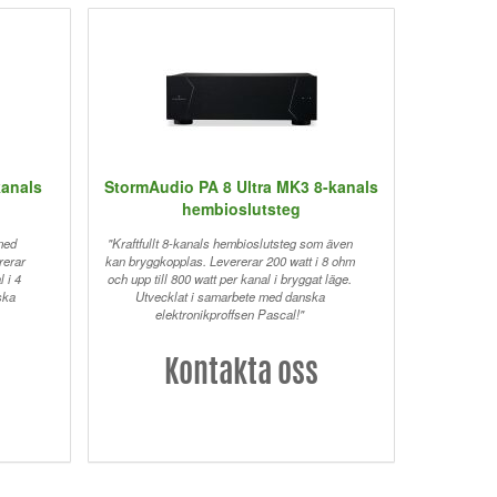
kanals
StormAudio PA 8 Ultra MK3 8-kanals
hembioslutsteg
med
"Kraftfullt 8-kanals hembioslutsteg som även
rerar
kan bryggkopplas. Levererar 200 watt i 8 ohm
 i 4
och upp till 800 watt per kanal i bryggat läge.
ska
Utvecklat i samarbete med danska
elektronikproffsen Pascal!"
Kontakta oss