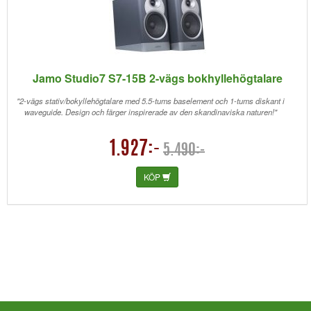
Jamo Studio7 S7-15B 2-vägs bokhyllehögtalare
"2-vägs stativ/bokyllehögtalare med 5.5-tums baselement och 1-tums diskant i
waveguide. Design och färger inspirerade av den skandinaviska naturen!"
1.927:-
5.490:-
KÖP