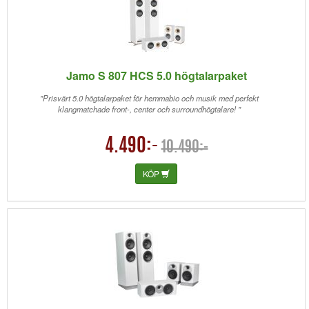
Jamo S 807 HCS 5.0 högtalarpaket
"Prisvärt 5.0 högtalarpaket för hemmabio och musik med perfekt
klangmatchade front-, center och surroundhögtalare! "
4.490:-
10.490:-
KÖP