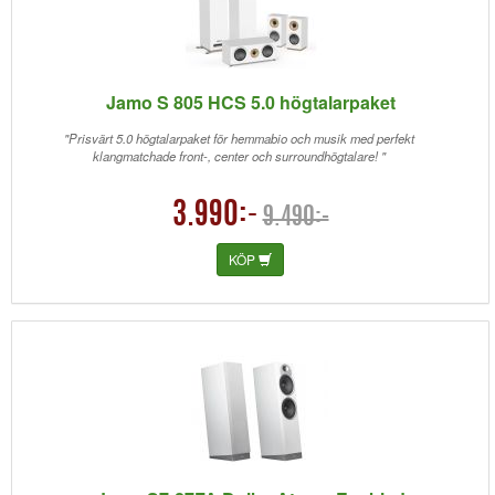
Jamo S 805 HCS 5.0 högtalarpaket
"Prisvärt 5.0 högtalarpaket för hemmabio och musik med perfekt
klangmatchade front-, center och surroundhögtalare! "
3.990:-
9.490:-
KÖP