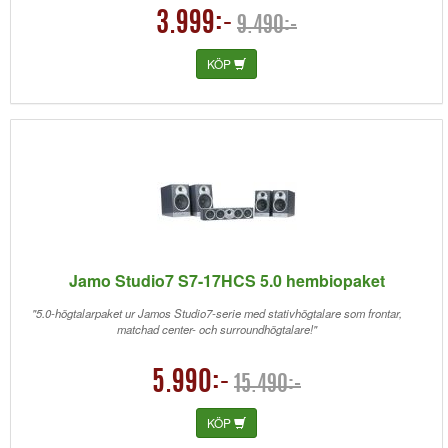
3.999:-
9.490:-
KÖP
Jamo Studio7 S7-17HCS 5.0 hembiopaket
"5.0-högtalarpaket ur Jamos Studio7-serie med stativhögtalare som frontar,
matchad center- och surroundhögtalare!"
5.990:-
15.490:-
KÖP