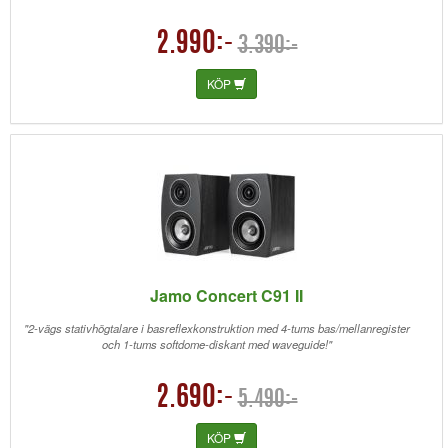
2.990:-
3.390:-
KÖP
Jamo Concert C91 II
"2-vägs stativhögtalare i basreflexkonstruktion med 4-tums bas/mellanregister
och 1-tums softdome-diskant med waveguide!"
2.690:-
5.490:-
KÖP