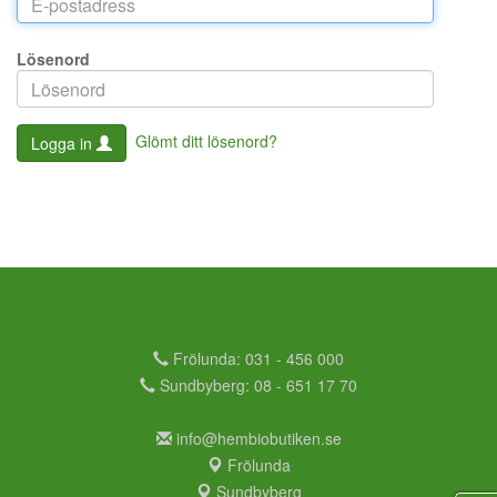
Lösenord
Glömt ditt lösenord?
Logga in
Frölunda: 031 - 456 000
Sundbyberg: 08 - 651 17 70
info@hembiobutiken.se
Frölunda
Sundbyberg