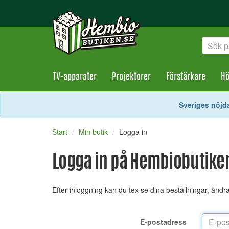
TV-apparater
Projektorer
Förstärkare
Hö
Sveriges nöjda
Start
Min butik
Logga in
Logga in på Hembiobutike
Efter inloggning kan du tex se dina beställningar, änd
E-postadress