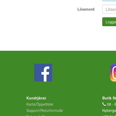
Lösenord
Logga
Kundtjänst
Butik S
Karta/Öppettider
08 - 
Support/Returformulär
Nybergs