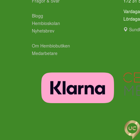
Frågor & Svar
172 31 
Vardaga
Blogg
Lördag
Hembioskolan
Sund
Nyhetsbrev
Om Hembiobutiken
Medarbetare