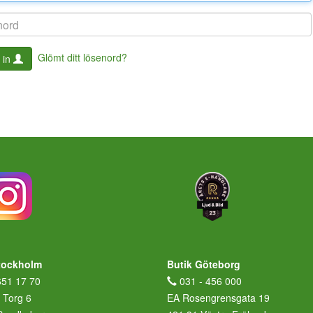
Glömt ditt lösenord?
 in
tockholm
Butik Göteborg
651 17 70
031 - 456 000
 Torg 6
EA Rosengrensgata 19