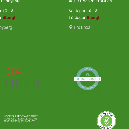
Sundbyberg
421 31 Västra Frölunda
r 10-18
Vardagar 10-18
ar
Stängt
Lördagar
Stängt
byberg
Frölunda