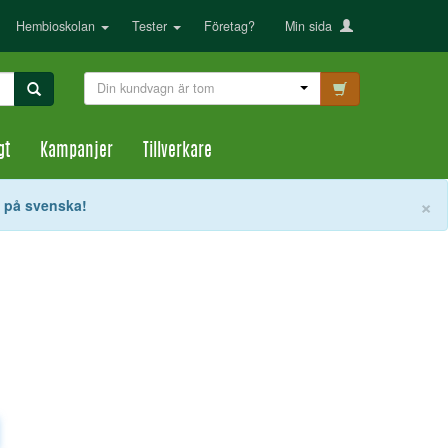
Hembioskolan
Tester
Företag?
Min sida
Din kundvagn är tom
gt
Kampanjer
Tillverkare
S
×
t på svenska!