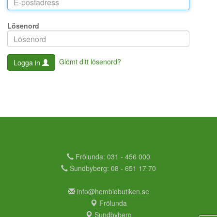
Lösenord
Glömt ditt lösenord?
Logga in
Frölunda: 031 - 456 000
Sundbyberg: 08 - 651 17 70
info@hembiobutiken.se
Frölunda
Sundbyberg