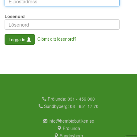
Lösenord
Glömt ditt lösenord?
Logga in
Frölunda: 031 - 456 000
Sundbyberg: 08 - 651 17 70
info@hembiobutiken.se
Frölunda
Sundbyberg