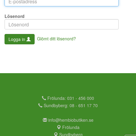
Lösenord
Glömt ditt lösenord?
Logga in
Frölunda: 031 - 456 000
Sundbyberg: 08 - 651 17 70
info@hembiobutiken.se
Frölunda
Sundbyberg