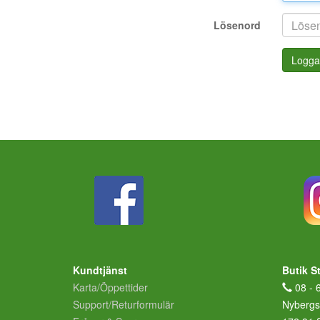
Lösenord
Logga
Kundtjänst
Butik S
Karta/Öppettider
08 - 
Support/Returformulär
Nybergs