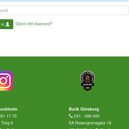
Glömt ditt lösenord?
 in
tockholm
Butik Göteborg
651 17 70
031 - 456 000
 Torg 6
EA Rosengrensgata 19