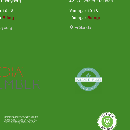
Sundbyberg
421 31 Västra Frölunda
r 10-18
Vardagar 10-18
ar
Stängt
Lördagar
Stängt
byberg
Frölunda