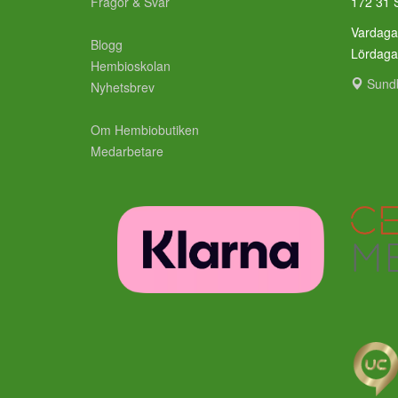
Frågor & Svar
172 31 
Vardaga
Blogg
Lördag
Hembioskolan
Sund
Nyhetsbrev
Om Hembiobutiken
Medarbetare