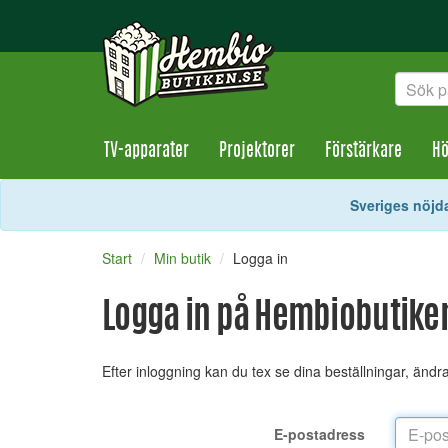
TV-apparater
Projektorer
Förstärkare
Hö
Sveriges nöjda
Start
Min butik
Logga in
Logga in på Hembiobutike
Efter inloggning kan du tex se dina beställningar, änd
E-postadress