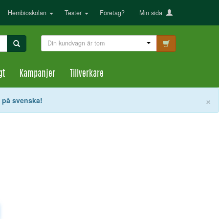
Hembioskolan
Tester
Företag?
Min sida
Din kundvagn är tom
gt
Kampanjer
Tillverkare
S
×
t på svenska!