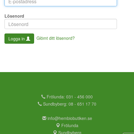
Lösenord
Glömt ditt lösenord?
Logga in
Frölunda: 031 - 456 000
Sundbyberg: 08 - 651 17 70
info@hembiobutiken.se
Frölunda
Sundbyberg