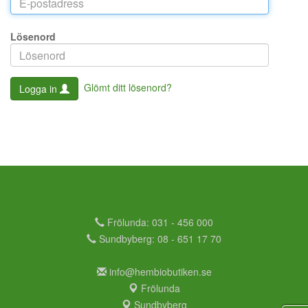
Lösenord
Glömt ditt lösenord?
Logga in
Frölunda: 031 - 456 000
Sundbyberg: 08 - 651 17 70
info@hembiobutiken.se
Frölunda
Sundbyberg