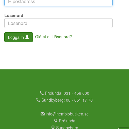
Lösenord
Glömt ditt lösenord?
Logga in
Frölunda: 031 - 456 000
Sundbyberg: 08 - 651 17 70
info@hembiobutiken.se
Frölunda
Sundbyberg