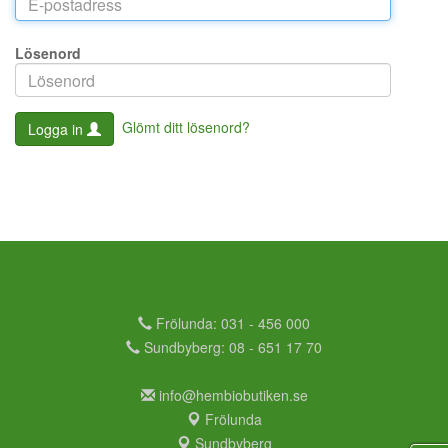
Lösenord
Glömt ditt lösenord?
Logga in
Frölunda: 031 - 456 000
Sundbyberg: 08 - 651 17 70
info@hembiobutiken.se
Frölunda
Sundbyberg