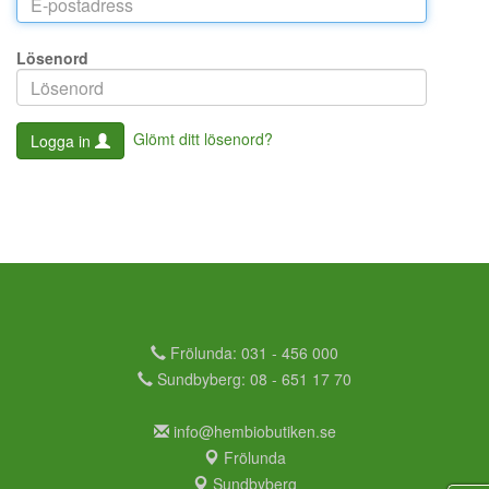
Lösenord
Glömt ditt lösenord?
Logga in
Frölunda: 031 - 456 000
Sundbyberg: 08 - 651 17 70
info@hembiobutiken.se
Frölunda
Sundbyberg