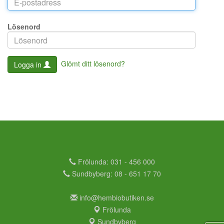
Lösenord
Glömt ditt lösenord?
Logga in
Frölunda: 031 - 456 000
Sundbyberg: 08 - 651 17 70
info@hembiobutiken.se
Frölunda
Sundbyberg