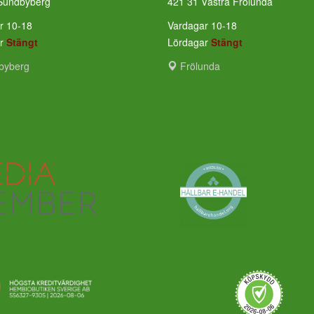
Sundbyberg
421 31 Västra Frölunda
r 10-18
Vardagar 10-18
ar
Stängt
Lördagar
Stängt
byberg
Frölunda