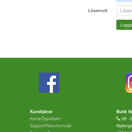
Lösenord
Logga
Kundtjänst
Butik S
Karta/Öppettider
08 - 
Support/Returformulär
Nybergs