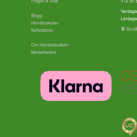
Frågor & Svar
172 31 
Vardaga
Blogg
Lördag
Hembioskolan
Sund
Nyhetsbrev
Om Hembiobutiken
Medarbetare