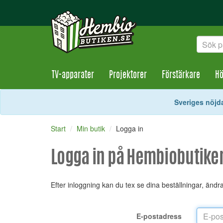
TV-apparater
Projektorer
Förstärkare
Hö
Sveriges nöjda
Start
Min butik
Logga in
Logga in på Hembiobutike
Efter inloggning kan du tex se dina beställningar, änd
E-postadress