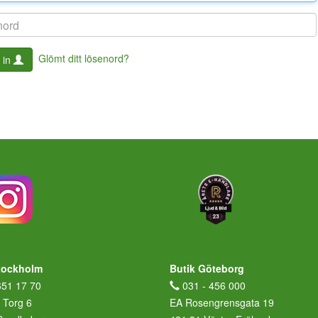
Glömt ditt lösenord?
 in
tockholm
Butik Göteborg
651 17 70
031 - 456 000
 Torg 6
EA Rosengrensgata 19