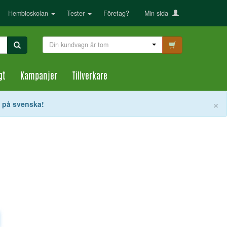
Hembioskolan
Tester
Företag?
Min sida
Din kundvagn är tom
gt
Kampanjer
Tillverkare
S
×
t på svenska!