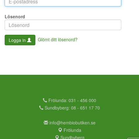
Lösenord
Glömt ditt lösenord?
Logga in
Frölunda: 031 - 456 000
Sundbyberg: 08 - 651 17 70
info@hembiobutiken.se
Frölunda
Sundbyberg