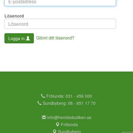
Lösenord
Glömt ditt lösenord?
Logga in
Frölunda: 031 - 456 000
Sundbyberg: 08 - 651 17 70
info@hembiobutiken.se
Frölunda
Sundbyberg