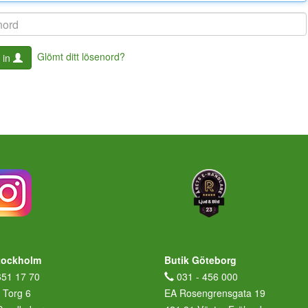
Glömt ditt lösenord?
 in
tockholm
Butik Göteborg
651 17 70
031 - 456 000
 Torg 6
EA Rosengrensgata 19