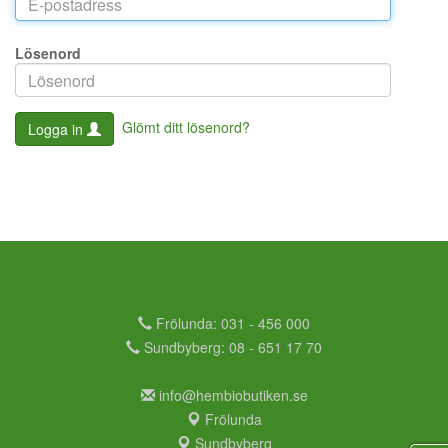
Lösenord
Glömt ditt lösenord?
Logga in
Frölunda: 031 - 456 000
Sundbyberg: 08 - 651 17 70
info@hembiobutiken.se
Frölunda
Sundbyberg