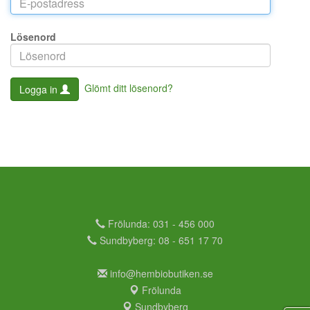
Lösenord
Glömt ditt lösenord?
Logga in
Frölunda: 031 - 456 000
Sundbyberg: 08 - 651 17 70
info@hembiobutiken.se
Frölunda
Sundbyberg